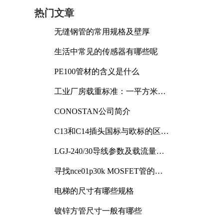
热门文章
无缝钢管的常用规格及壁厚
生活中常见的传感器有哪些呢
PE100管材的含义是什么
工业厂房载重标准：一平方米能
承受多少公斤
CONOSTAN公司简介
C13和C14插头国标与欧标的区别
及其标准解析
LGJ-240/30导线参数及载流量解
析
寻找nce01p30k MOSFET管的合
适替代型号
电梯的尺寸有哪些规格
镀锌方管尺寸一般有哪些