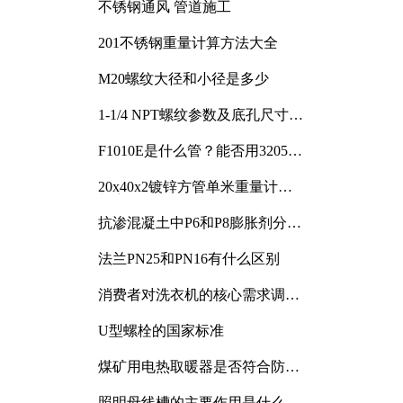
不锈钢通风 管道施工
201不锈钢重量计算方法大全
M20螺纹大径和小径是多少
1-1/4 NPT螺纹参数及底孔尺寸详
解
F1010E是什么管？能否用3205或
3505代换
20x40x2镀锌方管单米重量计算
与应用分析
抗渗混凝土中P6和P8膨胀剂分别
加多少
法兰PN25和PN16有什么区别
消费者对洗衣机的核心需求调研
与分析
U型螺栓的国家标准
煤矿用电热取暖器是否符合防爆
电气设备标准
照明母线槽的主要作用是什么