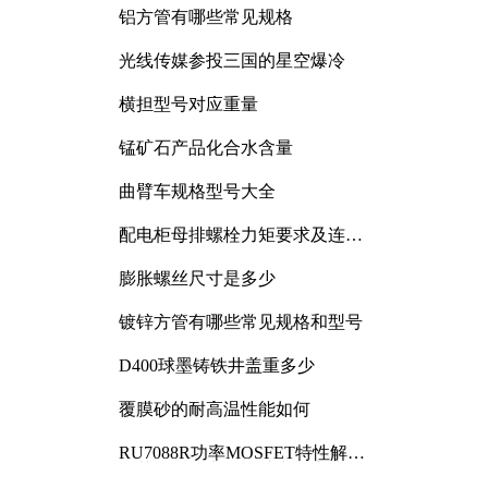
铝方管有哪些常见规格
光线传媒参投三国的星空爆冷
横担型号对应重量
锰矿石产品化合水含量
曲臂车规格型号大全
配电柜母排螺栓力矩要求及连接
规范详解
膨胀螺丝尺寸是多少
镀锌方管有哪些常见规格和型号
D400球墨铸铁井盖重多少
覆膜砂的耐高温性能如何
RU7088R功率MOSFET特性解析
及其在可调电源设计中的实践