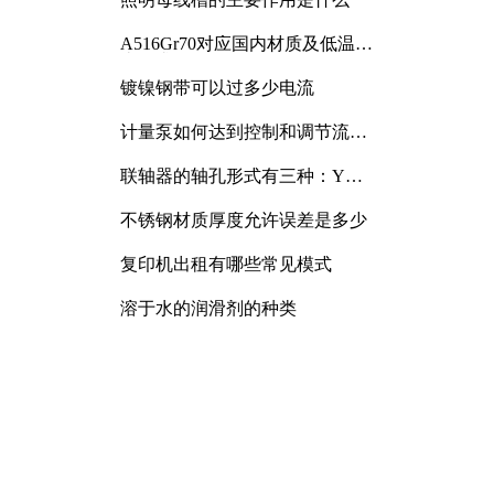
A516Gr70对应国内材质及低温冲
击要求解析
镀镍钢带可以过多少电流
计量泵如何达到控制和调节流量
的目的
联轴器的轴孔形式有三种：Y
型、J型、Z型
不锈钢材质厚度允许误差是多少
复印机出租有哪些常见模式
溶于水的润滑剂的种类