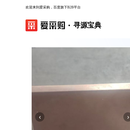
欢迎来到爱采购，百度旗下B2B平台
寻源宝典
‹
›