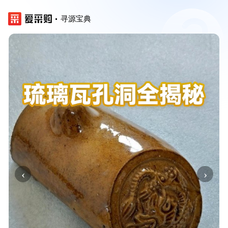
寻源宝典
‹
›