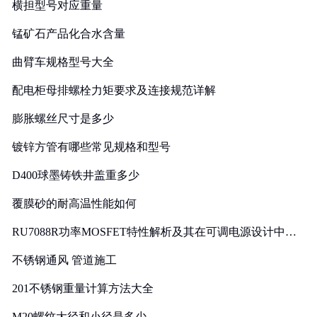
横担型号对应重量
锰矿石产品化合水含量
曲臂车规格型号大全
配电柜母排螺栓力矩要求及连接规范详解
膨胀螺丝尺寸是多少
镀锌方管有哪些常见规格和型号
D400球墨铸铁井盖重多少
覆膜砂的耐高温性能如何
RU7088R功率MOSFET特性解析及其在可调电源设计中的
实践
不锈钢通风 管道施工
201不锈钢重量计算方法大全
M20螺纹大径和小径是多少