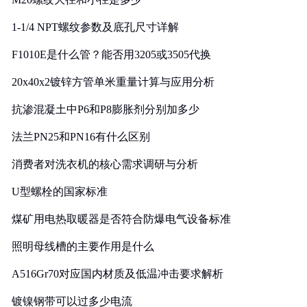
1-1/4 NPT螺纹参数及底孔尺寸详解
F1010E是什么管？能否用3205或3505代换
20x40x2镀锌方管单米重量计算与应用分析
抗渗混凝土中P6和P8膨胀剂分别加多少
法兰PN25和PN16有什么区别
消费者对洗衣机的核心需求调研与分析
U型螺栓的国家标准
煤矿用电热取暖器是否符合防爆电气设备标准
照明母线槽的主要作用是什么
A516Gr70对应国内材质及低温冲击要求解析
镀镍钢带可以过多少电流