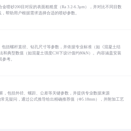
砂200目对应的表面粗糙度（Ra 3.2-6.3μm），并对比不同目数
业实践，帮助用户根据需求选择合适的喷砂参数。
力，包括螺杆直径、钻孔尺寸等参数，并依据专业标准（如《混凝土结
方法和典型数值（如混凝土强度C30下设计值约80kN）。内容涵盖安装
员参考。
底孔计算，包括外径、螺距、公差等关键参数，并提供专业数据来源
孔尺寸的常见疑问，通过公式推导给出精确推荐值（Φ5.18mm），并附加工艺