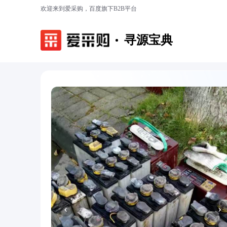
欢迎来到爱采购，百度旗下B2B平台
寻源宝典
‹
›