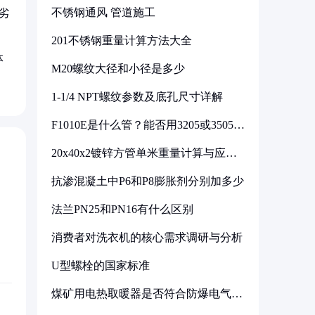
不锈钢通风 管道施工
劣
201不锈钢重量计算方法大全
体
M20螺纹大径和小径是多少
1-1/4 NPT螺纹参数及底孔尺寸详解
F1010E是什么管？能否用3205或3505代
换
20x40x2镀锌方管单米重量计算与应用
分析
抗渗混凝土中P6和P8膨胀剂分别加多少
法兰PN25和PN16有什么区别
消费者对洗衣机的核心需求调研与分析
U型螺栓的国家标准
煤矿用电热取暖器是否符合防爆电气设
备标准