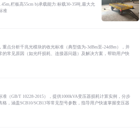
5m,栏板高55cm b)承载能力:标载30-35吨,最大允
标准
点分析千兆光模块的收光标准（典型值为-3dBm至-24dBm），并
常的常见原因（如光纤损耗、连接器问题）及解决方案，帮助用户快
/T 10228-2015），提供1000kVA变压器损耗计算实例，分步
，涵盖SCB10/SCB13等常见型号参数，指导用户快速掌握变压器