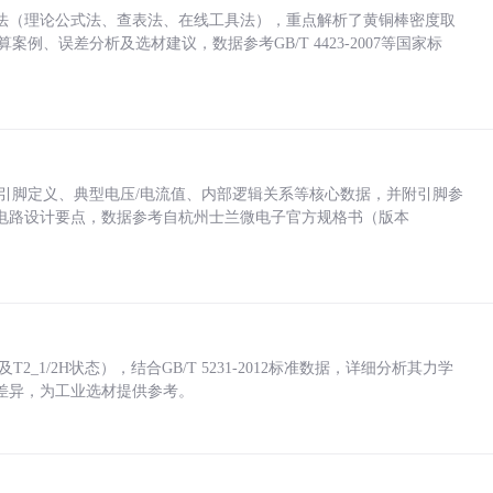
法（理论公式法、查表法、在线工具法），重点解析了黄铜棒密度取
计算案例、误差分析及选材建议，数据参考GB/T 4423-2007等国家标
括各引脚定义、典型电压/电流值、内部逻辑关系等核心数据，并附引脚参
电路设计要点，数据参考自杭州士兰微电子官方规格书（版本
_1/2H状态），结合GB/T 5231-2012标准数据，详细分析其力学
差异，为工业选材提供参考。