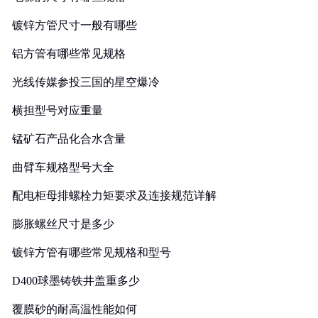
镀锌方管尺寸一般有哪些
铝方管有哪些常见规格
光线传媒参投三国的星空爆冷
横担型号对应重量
锰矿石产品化合水含量
曲臂车规格型号大全
配电柜母排螺栓力矩要求及连接规范详解
膨胀螺丝尺寸是多少
镀锌方管有哪些常见规格和型号
D400球墨铸铁井盖重多少
覆膜砂的耐高温性能如何