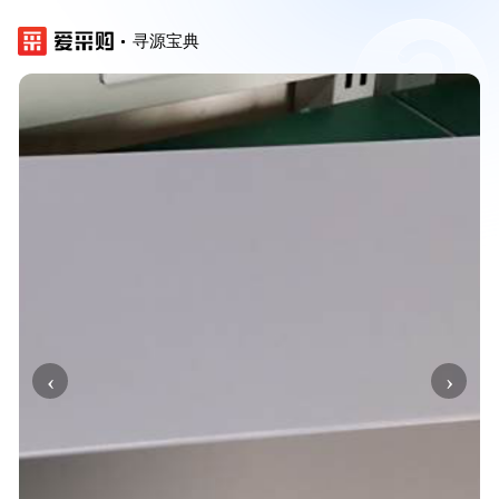
寻源宝典
‹
›