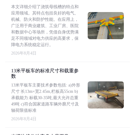
本文详细介绍了浇筑母线槽的特点和
应用领域。其特点包括良好的电气、
机械、防火和防护性能。在应用上，
广泛用于商业建筑、工业厂房、医院
和数据中心等场所，凭借自身优势满
足不同领域对电力供应的高要求，保
障电力系统稳定运行。
2026年8月4日
13米平板车的标准尺寸和载重参
数
13米平板车主要技术参数包括: a)外形
尺寸:长13m×宽2.45m,栏板高55cm b)
承载能力:标载30-35吨,最大允许总重
49吨 c)符合国家道路车辆外廓尺寸及
轴荷限值标准
2026年8月4日