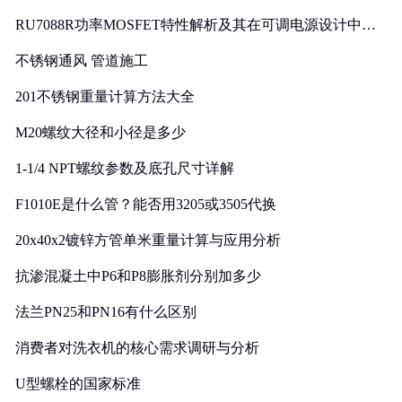
RU7088R功率MOSFET特性解析及其在可调电源设计中的
实践
不锈钢通风 管道施工
201不锈钢重量计算方法大全
M20螺纹大径和小径是多少
1-1/4 NPT螺纹参数及底孔尺寸详解
F1010E是什么管？能否用3205或3505代换
20x40x2镀锌方管单米重量计算与应用分析
抗渗混凝土中P6和P8膨胀剂分别加多少
法兰PN25和PN16有什么区别
消费者对洗衣机的核心需求调研与分析
U型螺栓的国家标准