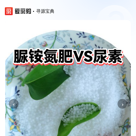
寻源宝典
‹
›