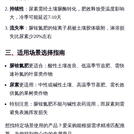
持续性
：尿素需经土壤脲酶转化，肥效释放受温度影响
大，冷季可能延迟7-10天
流失率
：脲铵氮肥的铵离子易被土壤胶体吸附，淋溶损
失比尿素少20%左右
三、适用场景选择指南
脲铵氮肥
更适合：酸性土壤改良、低温季节追肥、需快
速补氮的叶菜类作物
尿素
更适用：中性或碱性土壤、高温季节基肥、需长效
供氮的果树类作物
特别注意：脲铵氮肥不能与碱性农药混用，而尿素则需
避免表施挥发损失
想找特定场景使用的产品？爱采购能根据需求精准匹配推
荐。为您找到您心中的专属商品