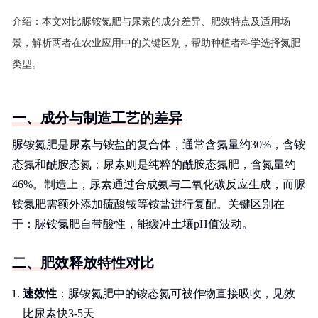
介绍：
本文对比脲铵氮肥与尿素的成分差异、肥效特点及适用场
景，解析两者在农业应用中的关键区别，帮助种植者科学选择氮肥
类型。
一、成分与制造工艺的差异
脲铵氮肥是尿素与铵盐的复合体，通常含氮量约30%，含铵
态氮和酰胺态氮；尿素则是纯粹的酰胺态氮肥，含氮量约
46%。制造上，尿素通过合成氨与二氧化碳反应生成，而脲
铵氮肥需额外添加硫酸铵等铵盐进行复配。关键区别在
于：脲铵氮肥自带酸性，能缓冲土壤pH值波动。
二、肥效释放特性对比
速效性
：脲铵氮肥中的铵态氮可被作物直接吸收，见效
比尿素快3-5天