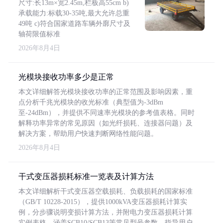
尺寸:长13m×宽2.45m,栏板高55cm b)
承载能力:标载30-35吨,最大允许总重
49吨 c)符合国家道路车辆外廓尺寸及
轴荷限值标准
2026年8月4日
光模块接收功率多少是正常
本文详细解答光模块接收功率的正常范围及影响因素，重
点分析千兆光模块的收光标准（典型值为-3dBm
至-24dBm），并提供不同速率光模块的参考值表格。同时
解释功率异常的常见原因（如光纤损耗、连接器问题）及
解决方案，帮助用户快速判断网络性能问题。
2026年8月4日
干式变压器损耗标准一览表及计算方法
本文详细解析干式变压器空载损耗、负载损耗的国家标准
（GB/T 10228-2015），提供1000kVA变压器损耗计算实
例，分步骤说明变损计算方法，并附电力变压器损耗计算
实例表格，涵盖SCB10/SCB13等常见型号参数，指导用户