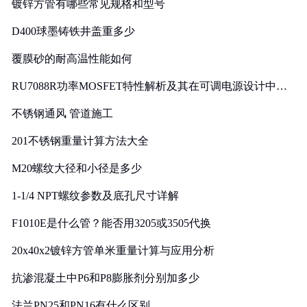
镀锌方管有哪些常见规格和型号
D400球墨铸铁井盖重多少
覆膜砂的耐高温性能如何
RU7088R功率MOSFET特性解析及其在可调电源设计中的
实践
不锈钢通风 管道施工
201不锈钢重量计算方法大全
M20螺纹大径和小径是多少
1-1/4 NPT螺纹参数及底孔尺寸详解
F1010E是什么管？能否用3205或3505代换
20x40x2镀锌方管单米重量计算与应用分析
抗渗混凝土中P6和P8膨胀剂分别加多少
法兰PN25和PN16有什么区别