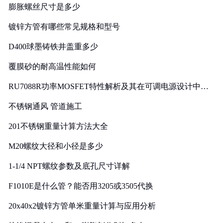
膨胀螺丝尺寸是多少
镀锌方管有哪些常见规格和型号
D400球墨铸铁井盖重多少
覆膜砂的耐高温性能如何
RU7088R功率MOSFET特性解析及其在可调电源设计中的
实践
不锈钢通风 管道施工
201不锈钢重量计算方法大全
M20螺纹大径和小径是多少
1-1/4 NPT螺纹参数及底孔尺寸详解
F1010E是什么管？能否用3205或3505代换
20x40x2镀锌方管单米重量计算与应用分析