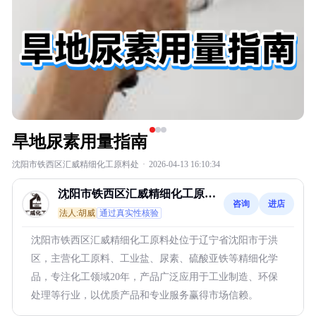
旱地尿素用量指南
沈阳市铁西区汇威精细化工原料处
·
2026-04-13 16:10:34
沈阳市铁西区汇威精细化工原料
咨询
进店
处
法人:胡威
通过真实性核验
沈阳市铁西区汇威精细化工原料处位于辽宁省沈阳市于洪
区，主营化工原料、工业盐、尿素、硫酸亚铁等精细化学
品，专注化工领域20年，产品广泛应用于工业制造、环保
处理等行业，以优质产品和专业服务赢得市场信赖。