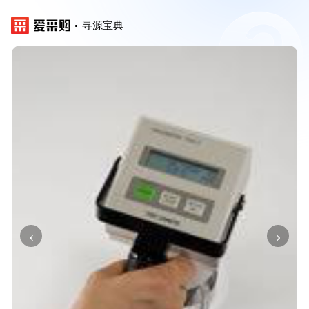
寻源宝典
‹
›