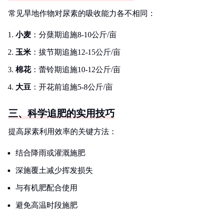
常见旱地作物对尿素的吸收能力各不相同：
小麦
：分蘖期追施8-10公斤/亩
玉米
：拔节期追施12-15公斤/亩
棉花
：蕾铃期追施10-12公斤/亩
大豆
：开花前追施5-8公斤/亩
三、科学追肥的实用技巧
提高尿素利用效率的关键方法：
结合降雨或灌溉施肥
深施覆土减少挥发损失
与有机肥配合使用
避免高温时段施肥