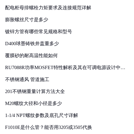
配电柜母排螺栓力矩要求及连接规范详解
膨胀螺丝尺寸是多少
镀锌方管有哪些常见规格和型号
D400球墨铸铁井盖重多少
覆膜砂的耐高温性能如何
RU7088R功率MOSFET特性解析及其在可调电源设计中的
实践
不锈钢通风 管道施工
201不锈钢重量计算方法大全
M20螺纹大径和小径是多少
1-1/4 NPT螺纹参数及底孔尺寸详解
F1010E是什么管？能否用3205或3505代换