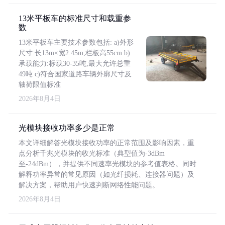
13米平板车的标准尺寸和载重参
数
13米平板车主要技术参数包括: a)外形
尺寸:长13m×宽2.45m,栏板高55cm b)
承载能力:标载30-35吨,最大允许总重
49吨 c)符合国家道路车辆外廓尺寸及
轴荷限值标准
2026年8月4日
光模块接收功率多少是正常
本文详细解答光模块接收功率的正常范围及影响因素，重
点分析千兆光模块的收光标准（典型值为-3dBm
至-24dBm），并提供不同速率光模块的参考值表格。同时
解释功率异常的常见原因（如光纤损耗、连接器问题）及
解决方案，帮助用户快速判断网络性能问题。
2026年8月4日