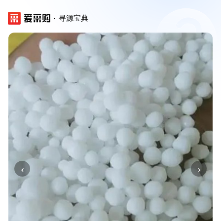
寻源宝典
‹
›