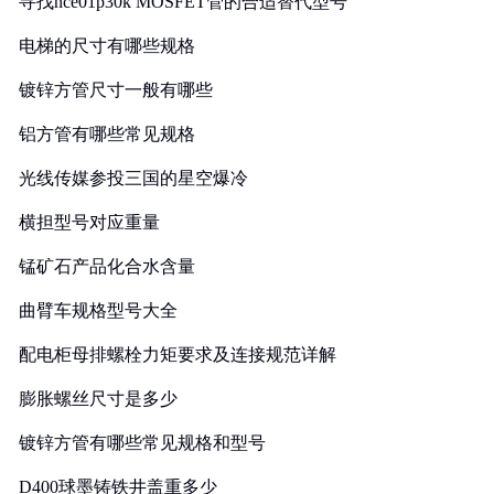
寻找nce01p30k MOSFET管的合适替代型号
电梯的尺寸有哪些规格
镀锌方管尺寸一般有哪些
铝方管有哪些常见规格
光线传媒参投三国的星空爆冷
横担型号对应重量
锰矿石产品化合水含量
曲臂车规格型号大全
配电柜母排螺栓力矩要求及连接规范详解
膨胀螺丝尺寸是多少
镀锌方管有哪些常见规格和型号
D400球墨铸铁井盖重多少