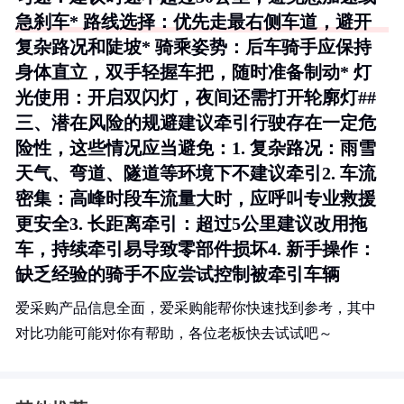
急刹车* 路线选择：优先走最右侧车道，避开
复杂路况和陡坡* 骑乘姿势：后车骑手应保持
身体直立，双手轻握车把，随时准备制动* 灯
光使用：开启双闪灯，夜间还需打开轮廓灯##
三、潜在风险的规避建议牵引行驶存在一定危
险性，这些情况应当避免：1.
复杂路况
：雨雪
天气、弯道、隧道等环境下不建议牵引2.
车流
密集
：高峰时段车流量大时，应呼叫专业救援
更安全3.
长距离牵引
：超过5公里建议改用拖
车，持续牵引易导致零部件损坏4.
新手操作
：
缺乏经验的骑手不应尝试控制被牵引车辆
爱采购产品信息全面，爱采购能帮你快速找到参考，其中
对比功能可能对你有帮助，各位老板快去试试吧～