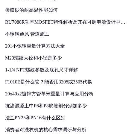
覆膜砂的耐高温性能如何
RU7088R功率MOSFET特性解析及其在可调电源设计中的
实践
不锈钢通风 管道施工
201不锈钢重量计算方法大全
M20螺纹大径和小径是多少
1-1/4 NPT螺纹参数及底孔尺寸详解
F1010E是什么管？能否用3205或3505代换
20x40x2镀锌方管单米重量计算与应用分析
抗渗混凝土中P6和P8膨胀剂分别加多少
法兰PN25和PN16有什么区别
消费者对洗衣机的核心需求调研与分析