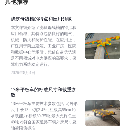
其他推荐
浇筑母线槽的特点和应用领域
本文详细介绍了浇筑母线槽的特点和
应用领域。其特点包括良好的电气、
机械、防火和防护性能。在应用上，
广泛用于商业建筑、工业厂房、医院
和数据中心等场所，凭借自身优势满
足不同领域对电力供应的高要求，保
障电力系统稳定运行。
2026年8月4日
13米平板车的标准尺寸和载重参
数
13米平板车主要技术参数包括: a)外形
尺寸:长13m×宽2.45m,栏板高55cm b)
承载能力:标载30-35吨,最大允许总重
49吨 c)符合国家道路车辆外廓尺寸及
轴荷限值标准