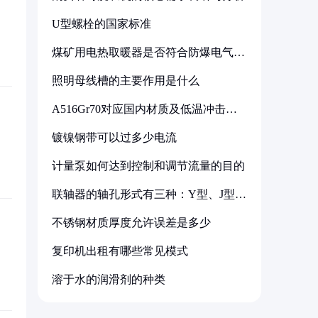
U型螺栓的国家标准
煤矿用电热取暖器是否符合防爆电气设
备标准
照明母线槽的主要作用是什么
A516Gr70对应国内材质及低温冲击要
求解析
镀镍钢带可以过多少电流
计量泵如何达到控制和调节流量的目的
联轴器的轴孔形式有三种：Y型、J型、
Z型
不锈钢材质厚度允许误差是多少
复印机出租有哪些常见模式
溶于水的润滑剂的种类