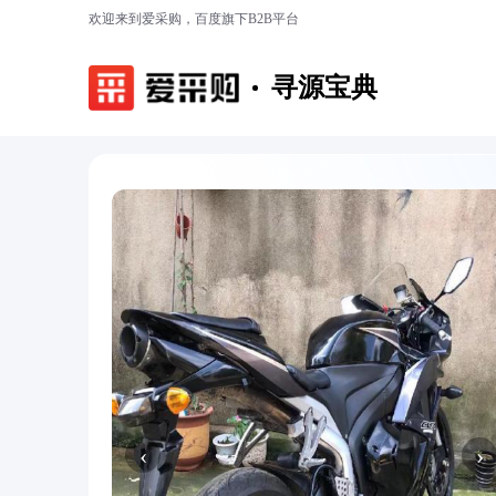
欢迎来到爱采购，百度旗下B2B平台
寻源宝典
‹
›