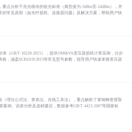
点分析千兆光模块的收光标准（典型值为-3dBm至-24dBm），并
常的常见原因（如光纤损耗、连接器问题）及解决方案，帮助用户快
/T 10228-2015），提供1000kVA变压器损耗计算实例，分步
，涵盖SCB10/SCB13等常见型号参数，指导用户快速掌握变压器
法（理论公式法、查表法、在线工具法），重点解析了黄铜棒密度取
计算案例、误差分析及选材建议，数据参考GB/T 4423-2007等国家标