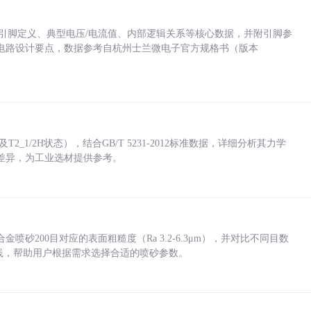
括各引脚定义、典型电压/电流值、内部逻辑关系等核心数据，并附引脚参
电路设计要点，数据参考自杭州士兰微电子官方规格书（版本
_1/2H状态），结合GB/T 5231-2012标准数据，详细分析其力学
差异，为工业选材提供参考。
砂200目对应的表面粗糙度（Ra 3.2-6.3μm），并对比不同目数
业实践，帮助用户根据需求选择合适的喷砂参数。