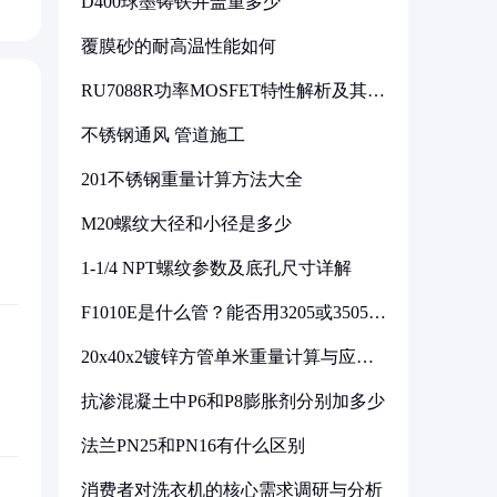
D400球墨铸铁井盖重多少
覆膜砂的耐高温性能如何
RU7088R功率MOSFET特性解析及其在
可调电源设计中的实践
不锈钢通风 管道施工
201不锈钢重量计算方法大全
M20螺纹大径和小径是多少
1-1/4 NPT螺纹参数及底孔尺寸详解
F1010E是什么管？能否用3205或3505代
换
20x40x2镀锌方管单米重量计算与应用
分析
抗渗混凝土中P6和P8膨胀剂分别加多少
法兰PN25和PN16有什么区别
消费者对洗衣机的核心需求调研与分析