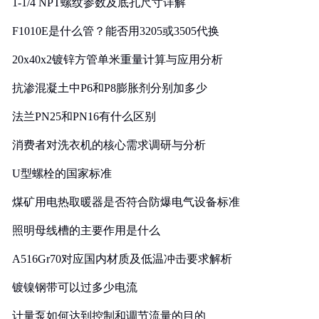
1-1/4 NPT螺纹参数及底孔尺寸详解
F1010E是什么管？能否用3205或3505代换
20x40x2镀锌方管单米重量计算与应用分析
抗渗混凝土中P6和P8膨胀剂分别加多少
法兰PN25和PN16有什么区别
消费者对洗衣机的核心需求调研与分析
U型螺栓的国家标准
煤矿用电热取暖器是否符合防爆电气设备标准
照明母线槽的主要作用是什么
A516Gr70对应国内材质及低温冲击要求解析
镀镍钢带可以过多少电流
计量泵如何达到控制和调节流量的目的