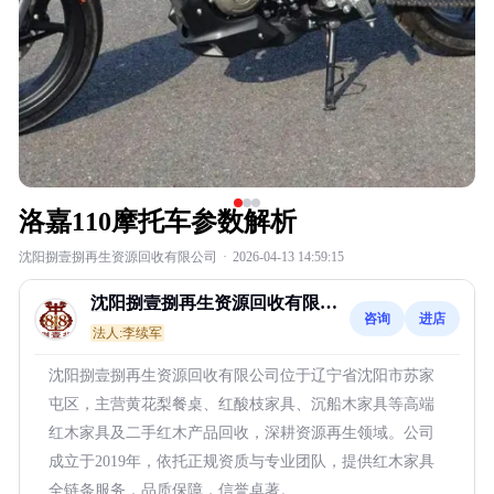
洛嘉110摩托车参数解析
沈阳捌壹捌再生资源回收有限公司
·
2026-04-13 14:59:15
沈阳捌壹捌再生资源回收有限公
咨询
进店
司
法人:李续军
沈阳捌壹捌再生资源回收有限公司位于辽宁省沈阳市苏家
屯区，主营黄花梨餐桌、红酸枝家具、沉船木家具等高端
红木家具及二手红木产品回收，深耕资源再生领域。公司
成立于2019年，依托正规资质与专业团队，提供红木家具
全链条服务，品质保障，信誉卓著。