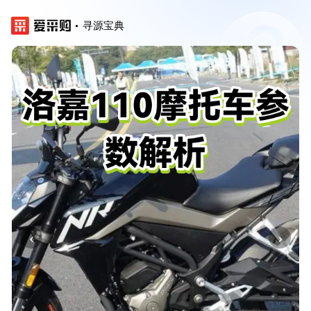
寻源宝典
‹
›