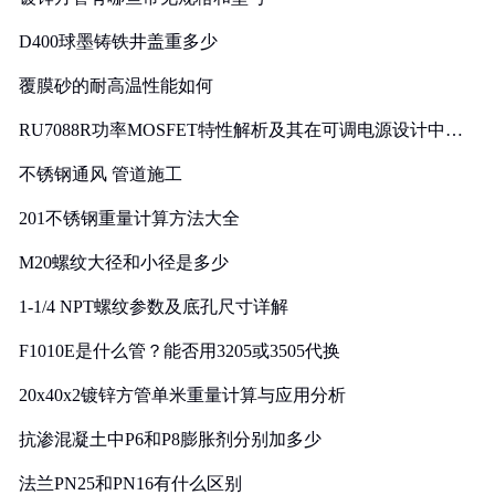
D400球墨铸铁井盖重多少
覆膜砂的耐高温性能如何
RU7088R功率MOSFET特性解析及其在可调电源设计中的
实践
不锈钢通风 管道施工
201不锈钢重量计算方法大全
M20螺纹大径和小径是多少
1-1/4 NPT螺纹参数及底孔尺寸详解
F1010E是什么管？能否用3205或3505代换
20x40x2镀锌方管单米重量计算与应用分析
抗渗混凝土中P6和P8膨胀剂分别加多少
法兰PN25和PN16有什么区别