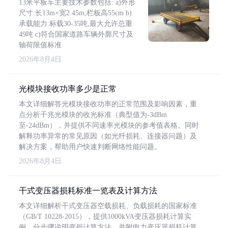
13米平板车主要技术参数包括: a)外形
尺寸:长13m×宽2.45m,栏板高55cm b)
承载能力:标载30-35吨,最大允许总重
49吨 c)符合国家道路车辆外廓尺寸及
轴荷限值标准
2026年8月4日
光模块接收功率多少是正常
本文详细解答光模块接收功率的正常范围及影响因素，重
点分析千兆光模块的收光标准（典型值为-3dBm
至-24dBm），并提供不同速率光模块的参考值表格。同时
解释功率异常的常见原因（如光纤损耗、连接器问题）及
解决方案，帮助用户快速判断网络性能问题。
2026年8月4日
干式变压器损耗标准一览表及计算方法
本文详细解析干式变压器空载损耗、负载损耗的国家标准
（GB/T 10228-2015），提供1000kVA变压器损耗计算实
例，分步骤说明变损计算方法，并附电力变压器损耗计算