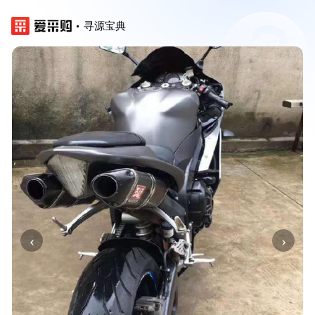
寻源宝典
‹
›