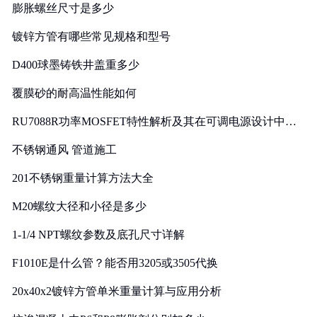
膨胀螺丝尺寸是多少
镀锌方管有哪些常见规格和型号
D400球墨铸铁井盖重多少
覆膜砂的耐高温性能如何
RU7088R功率MOSFET特性解析及其在可调电源设计中的
实践
不锈钢通风 管道施工
201不锈钢重量计算方法大全
M20螺纹大径和小径是多少
1-1/4 NPT螺纹参数及底孔尺寸详解
F1010E是什么管？能否用3205或3505代换
20x40x2镀锌方管单米重量计算与应用分析