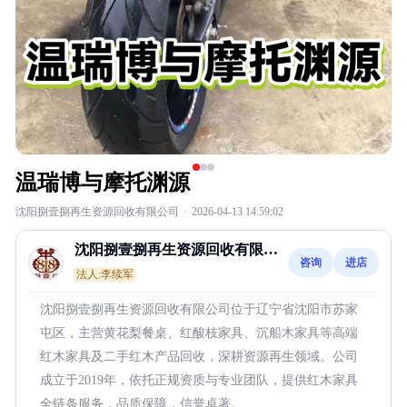
温瑞博与摩托渊源
沈阳捌壹捌再生资源回收有限公司
·
2026-04-13 14:59:02
沈阳捌壹捌再生资源回收有限公
咨询
进店
司
法人:李续军
沈阳捌壹捌再生资源回收有限公司位于辽宁省沈阳市苏家
屯区，主营黄花梨餐桌、红酸枝家具、沉船木家具等高端
红木家具及二手红木产品回收，深耕资源再生领域。公司
成立于2019年，依托正规资质与专业团队，提供红木家具
全链条服务，品质保障，信誉卓著。