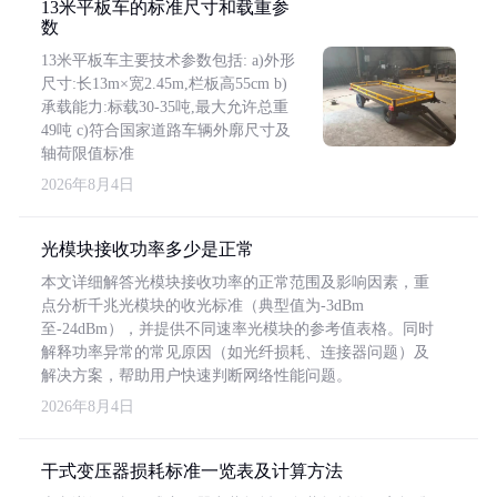
13米平板车的标准尺寸和载重参
数
13米平板车主要技术参数包括: a)外形
尺寸:长13m×宽2.45m,栏板高55cm b)
承载能力:标载30-35吨,最大允许总重
49吨 c)符合国家道路车辆外廓尺寸及
轴荷限值标准
2026年8月4日
光模块接收功率多少是正常
本文详细解答光模块接收功率的正常范围及影响因素，重
点分析千兆光模块的收光标准（典型值为-3dBm
至-24dBm），并提供不同速率光模块的参考值表格。同时
解释功率异常的常见原因（如光纤损耗、连接器问题）及
解决方案，帮助用户快速判断网络性能问题。
2026年8月4日
干式变压器损耗标准一览表及计算方法