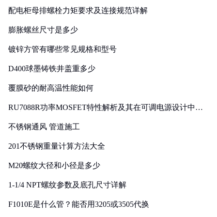
配电柜母排螺栓力矩要求及连接规范详解
膨胀螺丝尺寸是多少
镀锌方管有哪些常见规格和型号
D400球墨铸铁井盖重多少
覆膜砂的耐高温性能如何
RU7088R功率MOSFET特性解析及其在可调电源设计中的
实践
不锈钢通风 管道施工
201不锈钢重量计算方法大全
M20螺纹大径和小径是多少
1-1/4 NPT螺纹参数及底孔尺寸详解
F1010E是什么管？能否用3205或3505代换