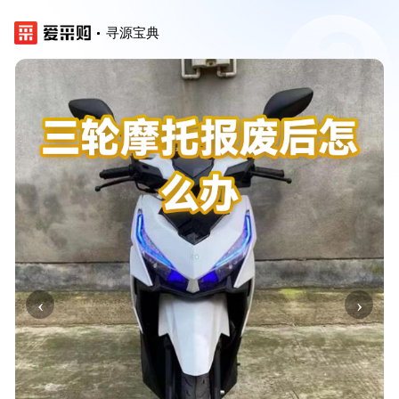
寻源宝典
‹
›