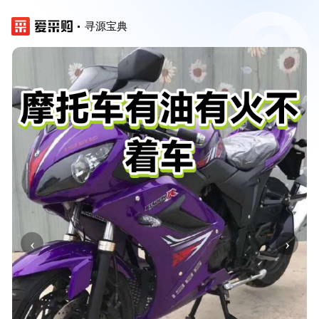
寻源宝典
‹
›