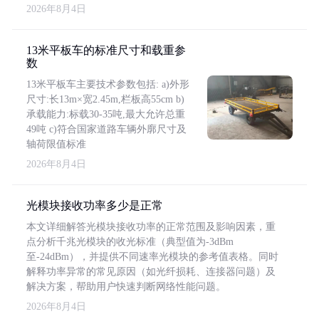
2026年8月4日
13米平板车的标准尺寸和载重参
数
13米平板车主要技术参数包括: a)外形
尺寸:长13m×宽2.45m,栏板高55cm b)
承载能力:标载30-35吨,最大允许总重
49吨 c)符合国家道路车辆外廓尺寸及
轴荷限值标准
2026年8月4日
光模块接收功率多少是正常
本文详细解答光模块接收功率的正常范围及影响因素，重
点分析千兆光模块的收光标准（典型值为-3dBm
至-24dBm），并提供不同速率光模块的参考值表格。同时
解释功率异常的常见原因（如光纤损耗、连接器问题）及
解决方案，帮助用户快速判断网络性能问题。
2026年8月4日