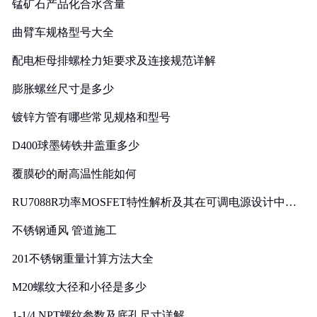
锰矿石产品化合水含量
曲臂车规格型号大全
配电柜母排螺栓力矩要求及连接规范详解
膨胀螺丝尺寸是多少
镀锌方管有哪些常见规格和型号
D400球墨铸铁井盖重多少
覆膜砂的耐高温性能如何
RU7088R功率MOSFET特性解析及其在可调电源设计中的
实践
不锈钢通风 管道施工
201不锈钢重量计算方法大全
M20螺纹大径和小径是多少
1-1/4 NPT螺纹参数及底孔尺寸详解