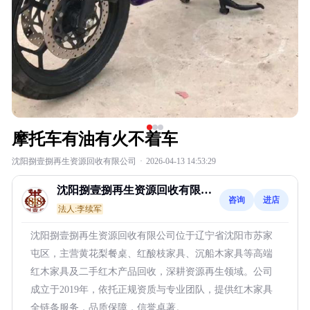
摩托车有油有火不着车
沈阳捌壹捌再生资源回收有限公司
·
2026-04-13 14:53:29
沈阳捌壹捌再生资源回收有限公
咨询
进店
司
法人:李续军
沈阳捌壹捌再生资源回收有限公司位于辽宁省沈阳市苏家
屯区，主营黄花梨餐桌、红酸枝家具、沉船木家具等高端
红木家具及二手红木产品回收，深耕资源再生领域。公司
成立于2019年，依托正规资质与专业团队，提供红木家具
全链条服务，品质保障，信誉卓著。