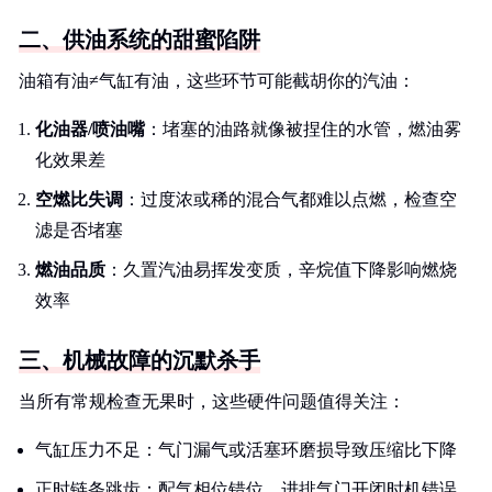
二、供油系统的甜蜜陷阱
油箱有油≠气缸有油，这些环节可能截胡你的汽油：
化油器/喷油嘴
：堵塞的油路就像被捏住的水管，燃油雾
化效果差
空燃比失调
：过度浓或稀的混合气都难以点燃，检查空
滤是否堵塞
燃油品质
：久置汽油易挥发变质，辛烷值下降影响燃烧
效率
三、机械故障的沉默杀手
当所有常规检查无果时，这些硬件问题值得关注：
气缸压力不足：气门漏气或活塞环磨损导致压缩比下降
正时链条跳齿：配气相位错位，进排气门开闭时机错误