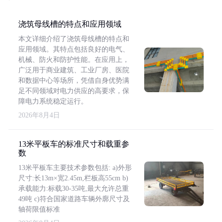
浇筑母线槽的特点和应用领域
本文详细介绍了浇筑母线槽的特点和
应用领域。其特点包括良好的电气、
机械、防火和防护性能。在应用上，
广泛用于商业建筑、工业厂房、医院
和数据中心等场所，凭借自身优势满
足不同领域对电力供应的高要求，保
障电力系统稳定运行。
2026年8月4日
13米平板车的标准尺寸和载重参
数
13米平板车主要技术参数包括: a)外形
尺寸:长13m×宽2.45m,栏板高55cm b)
承载能力:标载30-35吨,最大允许总重
49吨 c)符合国家道路车辆外廓尺寸及
轴荷限值标准