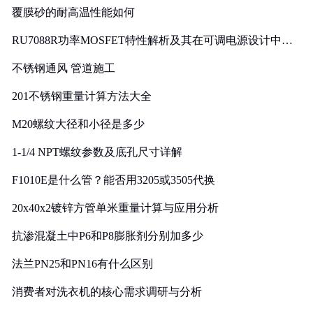
覆膜砂的耐高温性能如何
RU7088R功率MOSFET特性解析及其在可调电源设计中的
实践
不锈钢通风 管道施工
201不锈钢重量计算方法大全
M20螺纹大径和小径是多少
1-1/4 NPT螺纹参数及底孔尺寸详解
F1010E是什么管？能否用3205或3505代换
20x40x2镀锌方管单米重量计算与应用分析
抗渗混凝土中P6和P8膨胀剂分别加多少
法兰PN25和PN16有什么区别
消费者对洗衣机的核心需求调研与分析