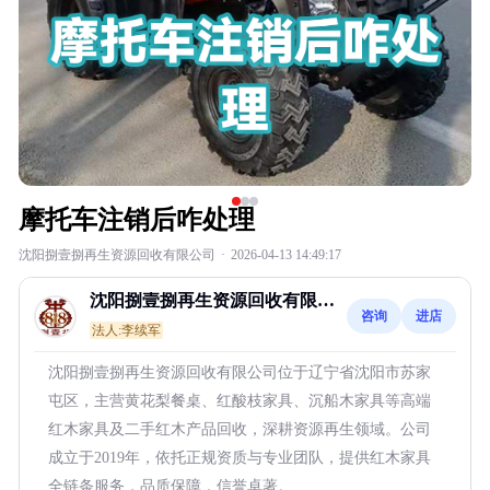
摩托车注销后咋处理
沈阳捌壹捌再生资源回收有限公司
·
2026-04-13 14:49:17
沈阳捌壹捌再生资源回收有限公
咨询
进店
司
法人:李续军
沈阳捌壹捌再生资源回收有限公司位于辽宁省沈阳市苏家
屯区，主营黄花梨餐桌、红酸枝家具、沉船木家具等高端
红木家具及二手红木产品回收，深耕资源再生领域。公司
成立于2019年，依托正规资质与专业团队，提供红木家具
全链条服务，品质保障，信誉卓著。