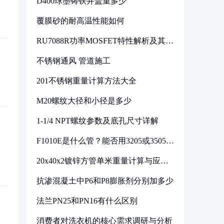
D400球墨铸铁井盖重多少
覆膜砂的耐高温性能如何
RU7088R功率MOSFET特性解析及其在
可调电源设计中的实践
不锈钢通风 管道施工
201不锈钢重量计算方法大全
M20螺纹大径和小径是多少
1-1/4 NPT螺纹参数及底孔尺寸详解
F1010E是什么管？能否用3205或3505代
换
20x40x2镀锌方管单米重量计算与应用
分析
抗渗混凝土中P6和P8膨胀剂分别加多少
法兰PN25和PN16有什么区别
消费者对洗衣机的核心需求调研与分析