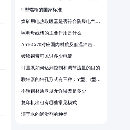
U型螺栓的国家标准
煤矿用电热取暖器是否符合防爆电气设
备标准
照明母线槽的主要作用是什么
A516Gr70对应国内材质及低温冲击要
求解析
镀镍钢带可以过多少电流
计量泵如何达到控制和调节流量的目的
联轴器的轴孔形式有三种：Y型、J型、
Z型
不锈钢材质厚度允许误差是多少
复印机出租有哪些常见模式
溶于水的润滑剂的种类