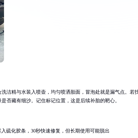
合洗洁精与水装入喷壶，均匀喷洒胎面，冒泡处就是漏气点。若
缘是否藏有细沙。记住标记位置，这是后续补胎的靶心。
塞入硫化胶条，30秒快速修复，但长期使用可能脱出