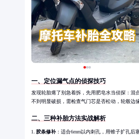
一、定位漏气点的侦探技巧
发现轮胎瘪了别急着拆，先用肥皂水当侦探：混
不到明显破损，需检查气门芯是否松动，轮毂边
二、三种补胎方法实战解析
胶条修补
：适合6mm以内刺孔，用锥子扩孔后