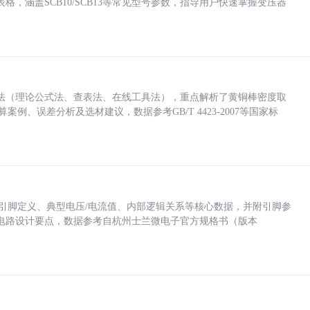
，涵盖SCB10/SCB13等常见型号参数，指导用户快速掌握变压器
法（理论公式法、查表法、在线工具法），重点解析了黄铜棒密度取
计算案例、误差分析及选材建议，数据参考GB/T 4423-2007等国家标
括各引脚定义、典型电压/电流值、内部逻辑关系等核心数据，并附引脚参
电路设计要点，数据参考自杭州士兰微电子官方规格书（版本