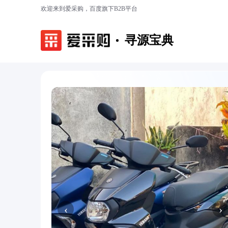
欢迎来到爱采购，百度旗下B2B平台
寻源宝典
‹
›