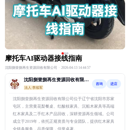
摩托车AI驱动器接线指南
沈阳捌壹捌再生资源回收有限公司
·
2026-04-13 14:44:57
沈阳捌壹捌再生资源回收有限公
咨询
进店
司
法人:李续军
沈阳捌壹捌再生资源回收有限公司位于辽宁省沈阳市苏家
屯区，主营黄花梨餐桌、红酸枝家具、沉船木家具等高端
红木家具及二手红木产品回收，深耕资源再生领域。公司
成立于2019年，依托正规资质与专业团队，提供红木家具
全链条服务，品质保障，信誉卓著。