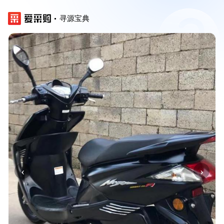
寻源宝典
‹
›