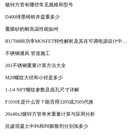
镀锌方管有哪些常见规格和型号
D400球墨铸铁井盖重多少
覆膜砂的耐高温性能如何
RU7088R功率MOSFET特性解析及其在可调电源设计中的
实践
不锈钢通风 管道施工
201不锈钢重量计算方法大全
M20螺纹大径和小径是多少
1-1/4 NPT螺纹参数及底孔尺寸详解
F1010E是什么管？能否用3205或3505代换
20x40x2镀锌方管单米重量计算与应用分析
抗渗混凝土中P6和P8膨胀剂分别加多少