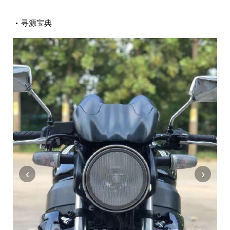
寻源宝典
‹
›