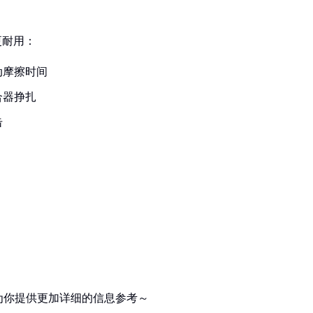
更耐用：
动摩擦时间
合器挣扎
击
为你提供更加详细的信息参考～