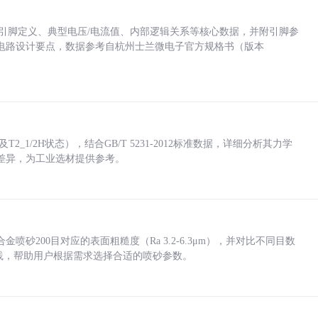
括各引脚定义、典型电压/电流值、内部逻辑关系等核心数据，并附引脚参
电路设计要点，数据参考自杭州士兰微电子官方规格书（版本
_1/2H状态），结合GB/T 5231-2012标准数据，详细分析其力学
差异，为工业选材提供参考。
砂200目对应的表面粗糙度（Ra 3.2-6.3μm），并对比不同目数
业实践，帮助用户根据需求选择合适的喷砂参数。