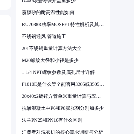
D400球墨铸铁井盖重多少
覆膜砂的耐高温性能如何
RU7088R功率MOSFET特性解析及其在
可调电源设计中的实践
不锈钢通风 管道施工
201不锈钢重量计算方法大全
M20螺纹大径和小径是多少
1-1/4 NPT螺纹参数及底孔尺寸详解
F1010E是什么管？能否用3205或3505代
换
20x40x2镀锌方管单米重量计算与应用
分析
抗渗混凝土中P6和P8膨胀剂分别加多少
法兰PN25和PN16有什么区别
消费者对洗衣机的核心需求调研与分析