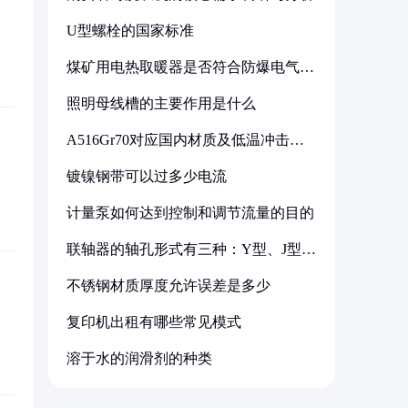
U型螺栓的国家标准
煤矿用电热取暖器是否符合防爆电气设
备标准
照明母线槽的主要作用是什么
A516Gr70对应国内材质及低温冲击要
求解析
镀镍钢带可以过多少电流
计量泵如何达到控制和调节流量的目的
联轴器的轴孔形式有三种：Y型、J型、
Z型
不锈钢材质厚度允许误差是多少
复印机出租有哪些常见模式
溶于水的润滑剂的种类