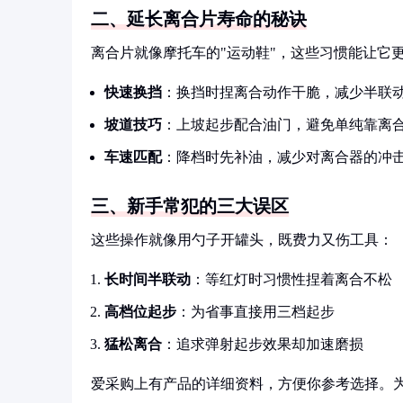
二、延长离合片寿命的秘诀
离合片就像摩托车的"运动鞋"，这些习惯能让它
快速换挡
：换挡时捏离合动作干脆，减少半联
坡道技巧
：上坡起步配合油门，避免单纯靠离
车速匹配
：降档时先补油，减少对离合器的冲
三、新手常犯的三大误区
这些操作就像用勺子开罐头，既费力又伤工具：
长时间半联动
：等红灯时习惯性捏着离合不松
高档位起步
：为省事直接用三档起步
猛松离合
：追求弹射起步效果却加速磨损
爱采购上有产品的详细资料，方便你参考选择。