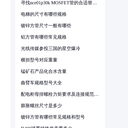
寻找nce01p30k MOSFET管的合适替代
型号
电梯的尺寸有哪些规格
镀锌方管尺寸一般有哪些
铝方管有哪些常见规格
光线传媒参投三国的星空爆冷
横担型号对应重量
锰矿石产品化合水含量
曲臂车规格型号大全
配电柜母排螺栓力矩要求及连接规范详
解
膨胀螺丝尺寸是多少
镀锌方管有哪些常见规格和型号