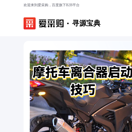
欢迎来到爱采购，百度旗下B2B平台
寻源宝典
‹
›