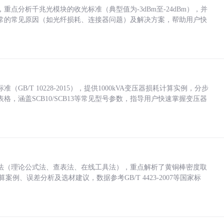
点分析千兆光模块的收光标准（典型值为-3dBm至-24dBm），并
常的常见原因（如光纤损耗、连接器问题）及解决方案，帮助用户快
/T 10228-2015），提供1000kVA变压器损耗计算实例，分步
，涵盖SCB10/SCB13等常见型号参数，指导用户快速掌握变压器
法（理论公式法、查表法、在线工具法），重点解析了黄铜棒密度取
计算案例、误差分析及选材建议，数据参考GB/T 4423-2007等国家标