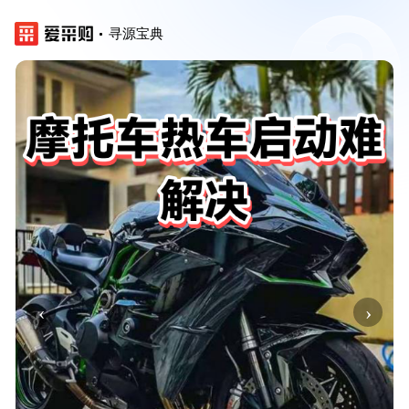
寻源宝典
‹
›