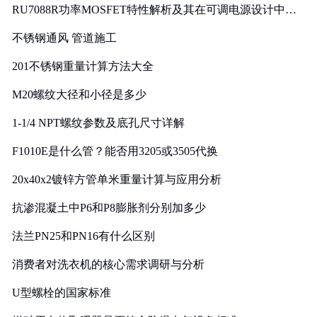
RU7088R功率MOSFET特性解析及其在可调电源设计中的
实践
不锈钢通风 管道施工
201不锈钢重量计算方法大全
M20螺纹大径和小径是多少
1-1/4 NPT螺纹参数及底孔尺寸详解
F1010E是什么管？能否用3205或3505代换
20x40x2镀锌方管单米重量计算与应用分析
抗渗混凝土中P6和P8膨胀剂分别加多少
法兰PN25和PN16有什么区别
消费者对洗衣机的核心需求调研与分析
U型螺栓的国家标准