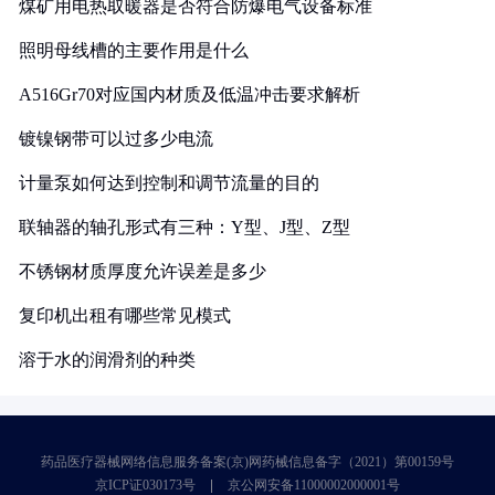
煤矿用电热取暖器是否符合防爆电气设备标准
照明母线槽的主要作用是什么
A516Gr70对应国内材质及低温冲击要求解析
镀镍钢带可以过多少电流
计量泵如何达到控制和调节流量的目的
联轴器的轴孔形式有三种：Y型、J型、Z型
不锈钢材质厚度允许误差是多少
复印机出租有哪些常见模式
溶于水的润滑剂的种类
药品医疗器械网络信息服务备案(京)网药械信息备字（2021）第00159号
京ICP证030173号
京公网安备11000002000001号