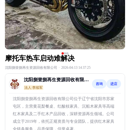
摩托车热车启动难解决
沈阳捌壹捌再生资源回收有限公司
·
2026-04-13 14:37:25
沈阳捌壹捌再生资源回收有限公
咨询
进店
司
法人:李续军
沈阳捌壹捌再生资源回收有限公司位于辽宁省沈阳市苏家
屯区，主营黄花梨餐桌、红酸枝家具、沉船木家具等高端
红木家具及二手红木产品回收，深耕资源再生领域。公司
成立于2019年，依托正规资质与专业团队，提供红木家具
全链条服务，品质保障，信誉卓著。