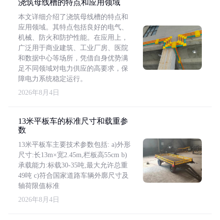
浇筑母线槽的特点和应用领域
本文详细介绍了浇筑母线槽的特点和
应用领域。其特点包括良好的电气、
机械、防火和防护性能。在应用上，
广泛用于商业建筑、工业厂房、医院
和数据中心等场所，凭借自身优势满
足不同领域对电力供应的高要求，保
障电力系统稳定运行。
2026年8月4日
13米平板车的标准尺寸和载重参
数
13米平板车主要技术参数包括: a)外形
尺寸:长13m×宽2.45m,栏板高55cm b)
承载能力:标载30-35吨,最大允许总重
49吨 c)符合国家道路车辆外廓尺寸及
轴荷限值标准
2026年8月4日