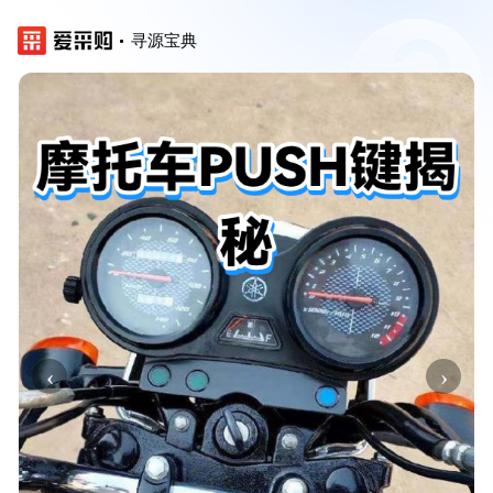
寻源宝典
‹
›