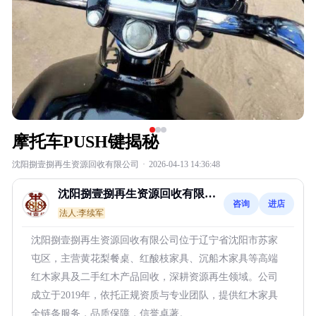
摩托车PUSH键揭秘
沈阳捌壹捌再生资源回收有限公司
·
2026-04-13 14:36:48
沈阳捌壹捌再生资源回收有限公
咨询
进店
司
法人:李续军
沈阳捌壹捌再生资源回收有限公司位于辽宁省沈阳市苏家
屯区，主营黄花梨餐桌、红酸枝家具、沉船木家具等高端
红木家具及二手红木产品回收，深耕资源再生领域。公司
成立于2019年，依托正规资质与专业团队，提供红木家具
全链条服务，品质保障，信誉卓著。