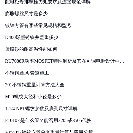
配电柜母排螺栓力矩要求及连接规范详解
膨胀螺丝尺寸是多少
镀锌方管有哪些常见规格和型号
D400球墨铸铁井盖重多少
覆膜砂的耐高温性能如何
RU7088R功率MOSFET特性解析及其在可调电源设计中的
实践
不锈钢通风 管道施工
201不锈钢重量计算方法大全
M20螺纹大径和小径是多少
1-1/4 NPT螺纹参数及底孔尺寸详解
F1010E是什么管？能否用3205或3505代换
20x40x2镀锌方管单米重量计算与应用分析