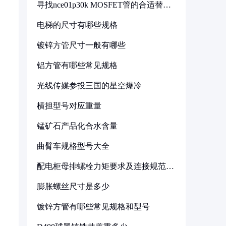
寻找nce01p30k MOSFET管的合适替代
型号
电梯的尺寸有哪些规格
镀锌方管尺寸一般有哪些
铝方管有哪些常见规格
光线传媒参投三国的星空爆冷
横担型号对应重量
锰矿石产品化合水含量
曲臂车规格型号大全
配电柜母排螺栓力矩要求及连接规范详
解
膨胀螺丝尺寸是多少
镀锌方管有哪些常见规格和型号