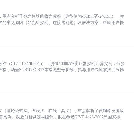
点分析千兆光模块的收光标准（典型值为-3dBm至-24dBm），并
常的常见原因（如光纤损耗、连接器问题）及解决方案，帮助用户快
/T 10228-2015），提供1000kVA变压器损耗计算实例，分步
，涵盖SCB10/SCB13等常见型号参数，指导用户快速掌握变压器
法（理论公式法、查表法、在线工具法），重点解析了黄铜棒密度取
计算案例、误差分析及选材建议，数据参考GB/T 4423-2007等国家标