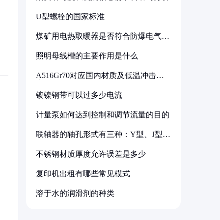
U型螺栓的国家标准
煤矿用电热取暖器是否符合防爆电气设
备标准
照明母线槽的主要作用是什么
A516Gr70对应国内材质及低温冲击要
求解析
镀镍钢带可以过多少电流
计量泵如何达到控制和调节流量的目的
联轴器的轴孔形式有三种：Y型、J型、
Z型
不锈钢材质厚度允许误差是多少
复印机出租有哪些常见模式
溶于水的润滑剂的种类