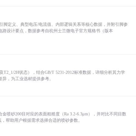
括各引脚定义、典型电压/电流值、内部逻辑关系等核心数据，并附引脚参
电路设计要点，数据参考自杭州士兰微电子官方规格书（版本
_1/2H状态），结合GB/T 5231-2012标准数据，详细分析其力学
差异，为工业选材提供参考。
砂200目对应的表面粗糙度（Ra 3.2-6.3μm），并对比不同目数
业实践，帮助用户根据需求选择合适的喷砂参数。