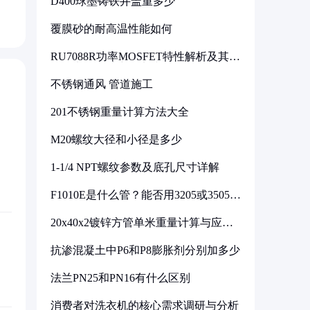
D400球墨铸铁井盖重多少
覆膜砂的耐高温性能如何
RU7088R功率MOSFET特性解析及其在
可调电源设计中的实践
不锈钢通风 管道施工
201不锈钢重量计算方法大全
M20螺纹大径和小径是多少
1-1/4 NPT螺纹参数及底孔尺寸详解
F1010E是什么管？能否用3205或3505代
换
20x40x2镀锌方管单米重量计算与应用
分析
抗渗混凝土中P6和P8膨胀剂分别加多少
法兰PN25和PN16有什么区别
消费者对洗衣机的核心需求调研与分析