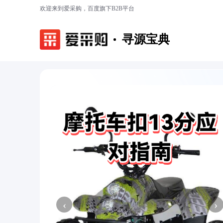
欢迎来到爱采购，百度旗下B2B平台
寻源宝典
‹
›