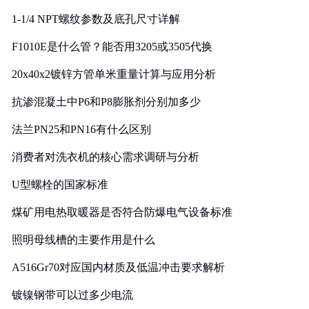
1-1/4 NPT螺纹参数及底孔尺寸详解
F1010E是什么管？能否用3205或3505代换
20x40x2镀锌方管单米重量计算与应用分析
抗渗混凝土中P6和P8膨胀剂分别加多少
法兰PN25和PN16有什么区别
消费者对洗衣机的核心需求调研与分析
U型螺栓的国家标准
煤矿用电热取暖器是否符合防爆电气设备标准
照明母线槽的主要作用是什么
A516Gr70对应国内材质及低温冲击要求解析
镀镍钢带可以过多少电流