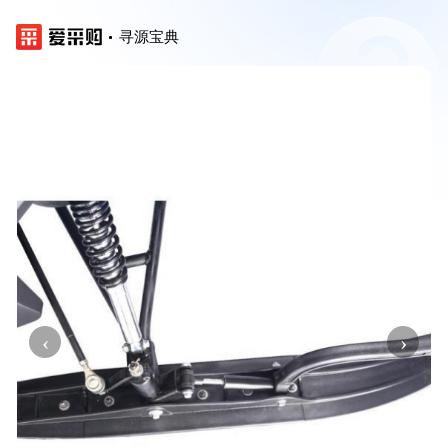
寻源宝典
‹
›