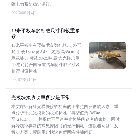
障电力系统稳定运行。
2026年8月4日
13米平板车的标准尺寸和载重参
数
13米平板车主要技术参数包括: a)外形
尺寸:长13m×宽2.45m,栏板高55cm b)
承载能力:标载30-35吨,最大允许总重
49吨 c)符合国家道路车辆外廓尺寸及
轴荷限值标准
2026年8月4日
光模块接收功率多少是正常
本文详细解答光模块接收功率的正常范围及影响因素，重
点分析千兆光模块的收光标准（典型值为-3dBm
至-24dBm），并提供不同速率光模块的参考值表格。同时
解释功率异常的常见原因（如光纤损耗、连接器问题）及
解决方案，帮助用户快速判断网络性能问题。