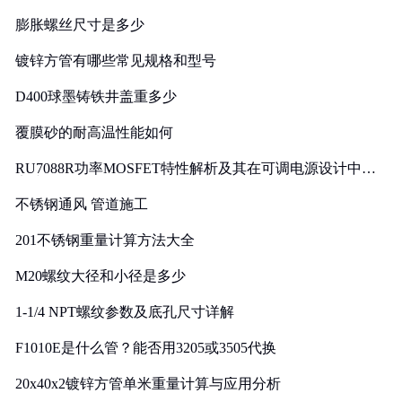
膨胀螺丝尺寸是多少
镀锌方管有哪些常见规格和型号
D400球墨铸铁井盖重多少
覆膜砂的耐高温性能如何
RU7088R功率MOSFET特性解析及其在可调电源设计中的
实践
不锈钢通风 管道施工
201不锈钢重量计算方法大全
M20螺纹大径和小径是多少
1-1/4 NPT螺纹参数及底孔尺寸详解
F1010E是什么管？能否用3205或3505代换
20x40x2镀锌方管单米重量计算与应用分析