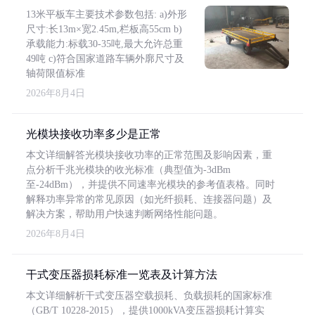
13米平板车主要技术参数包括: a)外形
尺寸:长13m×宽2.45m,栏板高55cm b)
承载能力:标载30-35吨,最大允许总重
49吨 c)符合国家道路车辆外廓尺寸及
轴荷限值标准
2026年8月4日
光模块接收功率多少是正常
本文详细解答光模块接收功率的正常范围及影响因素，重
点分析千兆光模块的收光标准（典型值为-3dBm
至-24dBm），并提供不同速率光模块的参考值表格。同时
解释功率异常的常见原因（如光纤损耗、连接器问题）及
解决方案，帮助用户快速判断网络性能问题。
2026年8月4日
干式变压器损耗标准一览表及计算方法
本文详细解析干式变压器空载损耗、负载损耗的国家标准
（GB/T 10228-2015），提供1000kVA变压器损耗计算实