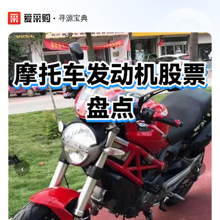
寻源宝典
‹
›