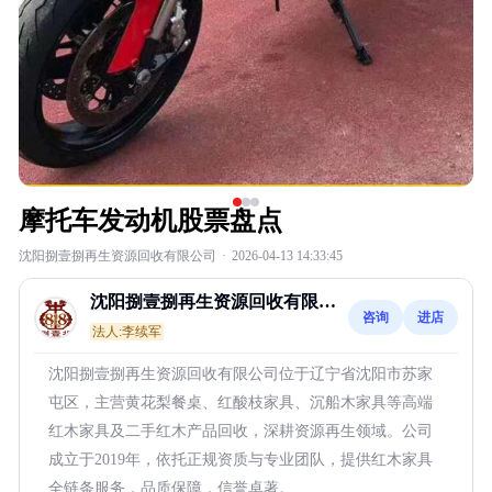
摩托车发动机股票盘点
沈阳捌壹捌再生资源回收有限公司
·
2026-04-13 14:33:45
沈阳捌壹捌再生资源回收有限公
咨询
进店
司
法人:李续军
沈阳捌壹捌再生资源回收有限公司位于辽宁省沈阳市苏家
屯区，主营黄花梨餐桌、红酸枝家具、沉船木家具等高端
红木家具及二手红木产品回收，深耕资源再生领域。公司
成立于2019年，依托正规资质与专业团队，提供红木家具
全链条服务，品质保障，信誉卓著。