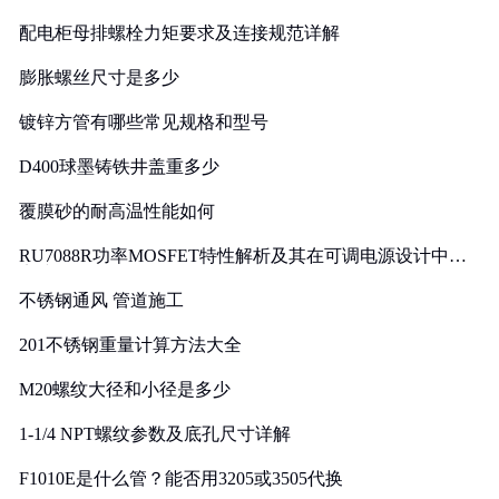
配电柜母排螺栓力矩要求及连接规范详解
膨胀螺丝尺寸是多少
镀锌方管有哪些常见规格和型号
D400球墨铸铁井盖重多少
覆膜砂的耐高温性能如何
RU7088R功率MOSFET特性解析及其在可调电源设计中的
实践
不锈钢通风 管道施工
201不锈钢重量计算方法大全
M20螺纹大径和小径是多少
1-1/4 NPT螺纹参数及底孔尺寸详解
F1010E是什么管？能否用3205或3505代换