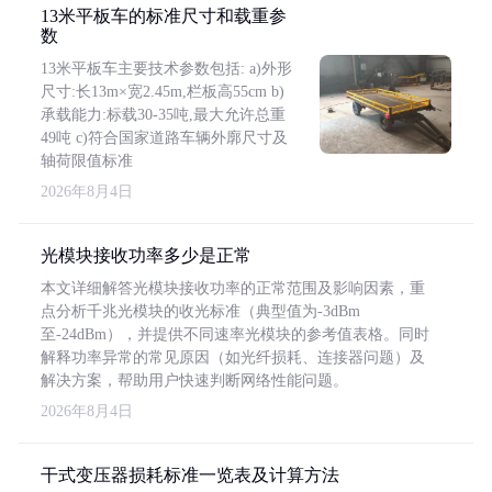
13米平板车的标准尺寸和载重参
数
13米平板车主要技术参数包括: a)外形
尺寸:长13m×宽2.45m,栏板高55cm b)
承载能力:标载30-35吨,最大允许总重
49吨 c)符合国家道路车辆外廓尺寸及
轴荷限值标准
2026年8月4日
光模块接收功率多少是正常
本文详细解答光模块接收功率的正常范围及影响因素，重
点分析千兆光模块的收光标准（典型值为-3dBm
至-24dBm），并提供不同速率光模块的参考值表格。同时
解释功率异常的常见原因（如光纤损耗、连接器问题）及
解决方案，帮助用户快速判断网络性能问题。
2026年8月4日
干式变压器损耗标准一览表及计算方法