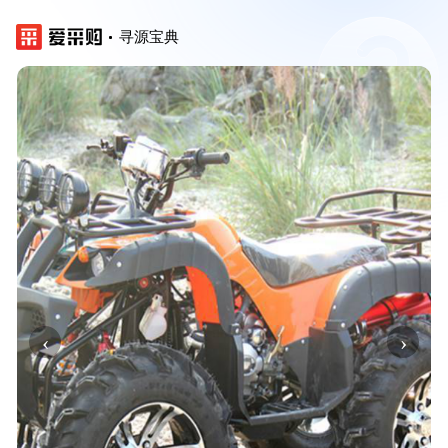
寻源宝典
‹
›