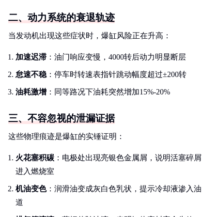
二、动力系统的衰退轨迹
当发动机出现这些症状时，爆缸风险正在升高：
加速迟滞
：油门响应变慢，4000转后动力明显断层
怠速不稳
：停车时转速表指针跳动幅度超过±200转
油耗激增
：同等路况下油耗突然增加15%-20%
三、不容忽视的泄漏证据
这些物理痕迹是爆缸的实锤证明：
火花塞积碳
：电极处出现亮银色金属屑，说明活塞碎屑
进入燃烧室
机油变色
：润滑油变成灰白色乳状，提示冷却液渗入油
道