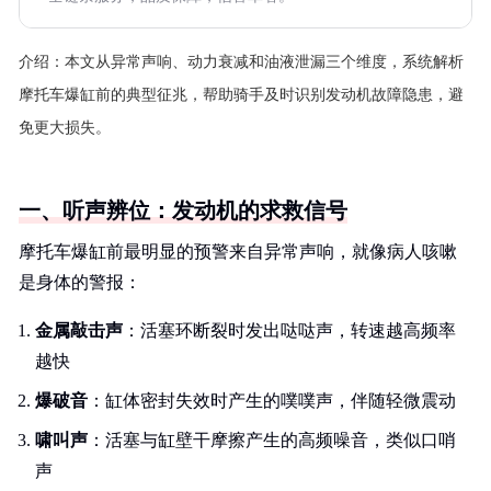
介绍：
本文从异常声响、动力衰减和油液泄漏三个维度，系统解析
摩托车爆缸前的典型征兆，帮助骑手及时识别发动机故障隐患，避
免更大损失。
一、听声辨位：发动机的求救信号
摩托车爆缸前最明显的预警来自异常声响，就像病人咳嗽
是身体的警报：
金属敲击声
：活塞环断裂时发出哒哒声，转速越高频率
越快
爆破音
：缸体密封失效时产生的噗噗声，伴随轻微震动
啸叫声
：活塞与缸壁干摩擦产生的高频噪音，类似口哨
声