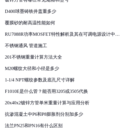
D400球墨铸铁井盖重多少
覆膜砂的耐高温性能如何
RU7088R功率MOSFET特性解析及其在可调电源设计中的
实践
不锈钢通风 管道施工
201不锈钢重量计算方法大全
M20螺纹大径和小径是多少
1-1/4 NPT螺纹参数及底孔尺寸详解
F1010E是什么管？能否用3205或3505代换
20x40x2镀锌方管单米重量计算与应用分析
抗渗混凝土中P6和P8膨胀剂分别加多少
法兰PN25和PN16有什么区别