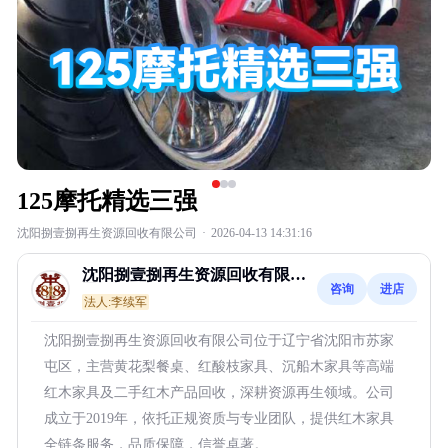
125摩托精选三强
沈阳捌壹捌再生资源回收有限公司
·
2026-04-13 14:31:16
沈阳捌壹捌再生资源回收有限公
咨询
进店
司
法人:李续军
沈阳捌壹捌再生资源回收有限公司位于辽宁省沈阳市苏家
屯区，主营黄花梨餐桌、红酸枝家具、沉船木家具等高端
红木家具及二手红木产品回收，深耕资源再生领域。公司
成立于2019年，依托正规资质与专业团队，提供红木家具
全链条服务，品质保障，信誉卓著。