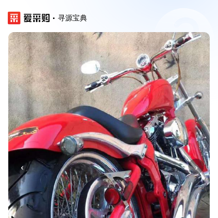
寻源宝典
‹
›