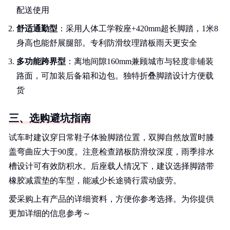
配送使用
舒适通勤型
：采用人体工学鞍座+420mm超长脚踏，1米8
身高也能舒展腿部。专利防滑纹理踏板雨天更安全
多功能跨界型
：离地间隙160mm兼顾城市与轻度非铺装
路面，可加装后备箱和边包。独特折叠脚踏设计方便载
货
三、选购避坑指南
试车时建议穿日常鞋子体验脚踏位置，双脚自然放置时膝
盖弯曲应大于90度。注意检查踏板防滑纹深度，雨季排水
槽设计可有效防积水。后座载人情况下，建议选择脚踏带
橡胶减震垫的车型，能减少长途骑行震动疲劳。
爱采购上有产品的详细资料，方便你参考选择。为你提供
更加详细的信息参考～