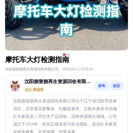
摩托车大灯检测指南
沈阳捌壹捌再生资源回收有限公司
·
2026-04-13 14:30:43
沈阳捌壹捌再生资源回收有限公
咨询
进店
司
法人:李续军
沈阳捌壹捌再生资源回收有限公司位于辽宁省沈阳市苏家
屯区，主营黄花梨餐桌、红酸枝家具、沉船木家具等高端
红木家具及二手红木产品回收，深耕资源再生领域。公司
成立于2019年，依托正规资质与专业团队，提供红木家具
全链条服务，品质保障，信誉卓著。