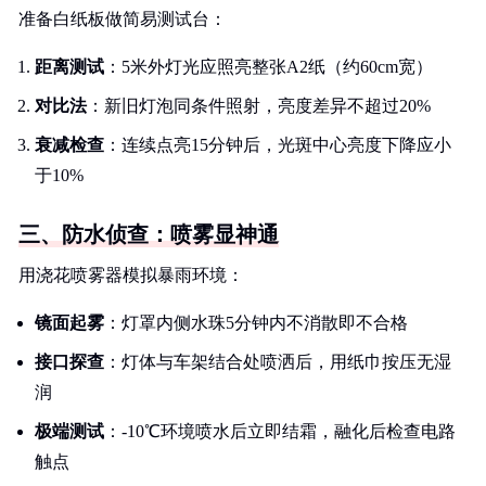
准备白纸板做简易测试台：
距离测试
：5米外灯光应照亮整张A2纸（约60cm宽）
对比法
：新旧灯泡同条件照射，亮度差异不超过20%
衰减检查
：连续点亮15分钟后，光斑中心亮度下降应小
于10%
三、防水侦查：喷雾显神通
用浇花喷雾器模拟暴雨环境：
镜面起雾
：灯罩内侧水珠5分钟内不消散即不合格
接口探查
：灯体与车架结合处喷洒后，用纸巾按压无湿
润
极端测试
：-10℃环境喷水后立即结霜，融化后检查电路
触点