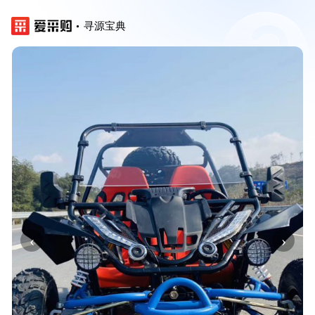
寻源宝典
‹
›