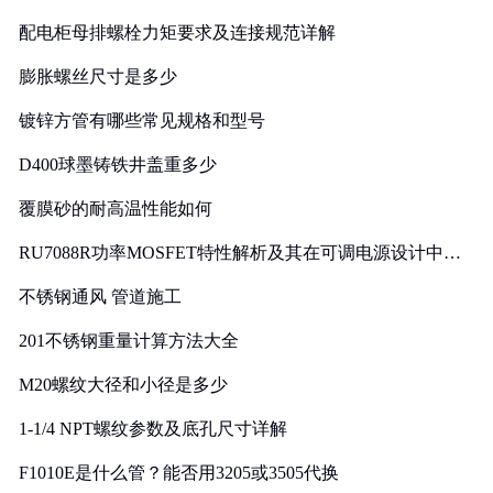
配电柜母排螺栓力矩要求及连接规范详解
膨胀螺丝尺寸是多少
镀锌方管有哪些常见规格和型号
D400球墨铸铁井盖重多少
覆膜砂的耐高温性能如何
RU7088R功率MOSFET特性解析及其在可调电源设计中的
实践
不锈钢通风 管道施工
201不锈钢重量计算方法大全
M20螺纹大径和小径是多少
1-1/4 NPT螺纹参数及底孔尺寸详解
F1010E是什么管？能否用3205或3505代换