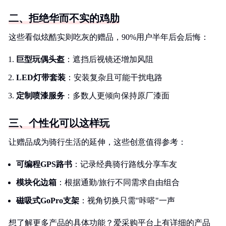
二、拒绝华而不实的鸡肋
这些看似炫酷实则吃灰的赠品，90%用户半年后会后悔：
巨型玩偶头盔
：遮挡后视镜还增加风阻
LED灯带套装
：安装复杂且可能干扰电路
定制喷漆服务
：多数人更倾向保持原厂漆面
三、个性化可以这样玩
让赠品成为骑行生活的延伸，这些创意值得参考：
可编程GPS路书
：记录经典骑行路线分享车友
模块化边箱
：根据通勤/旅行不同需求自由组合
磁吸式GoPro支架
：视角切换只需"咔嗒"一声
想了解更多产品的具体功能？爱采购平台上有详细的产品