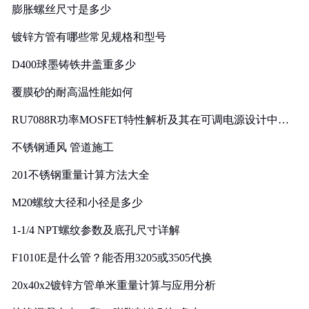
膨胀螺丝尺寸是多少
镀锌方管有哪些常见规格和型号
D400球墨铸铁井盖重多少
覆膜砂的耐高温性能如何
RU7088R功率MOSFET特性解析及其在可调电源设计中的
实践
不锈钢通风 管道施工
201不锈钢重量计算方法大全
M20螺纹大径和小径是多少
1-1/4 NPT螺纹参数及底孔尺寸详解
F1010E是什么管？能否用3205或3505代换
20x40x2镀锌方管单米重量计算与应用分析