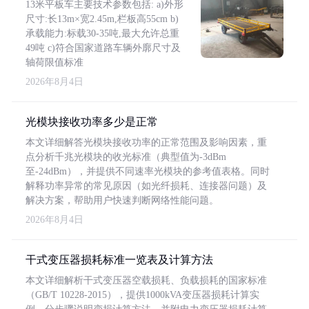
13米平板车主要技术参数包括: a)外形
尺寸:长13m×宽2.45m,栏板高55cm b)
承载能力:标载30-35吨,最大允许总重
49吨 c)符合国家道路车辆外廓尺寸及
轴荷限值标准
2026年8月4日
光模块接收功率多少是正常
本文详细解答光模块接收功率的正常范围及影响因素，重
点分析千兆光模块的收光标准（典型值为-3dBm
至-24dBm），并提供不同速率光模块的参考值表格。同时
解释功率异常的常见原因（如光纤损耗、连接器问题）及
解决方案，帮助用户快速判断网络性能问题。
2026年8月4日
干式变压器损耗标准一览表及计算方法
本文详细解析干式变压器空载损耗、负载损耗的国家标准
（GB/T 10228-2015），提供1000kVA变压器损耗计算实