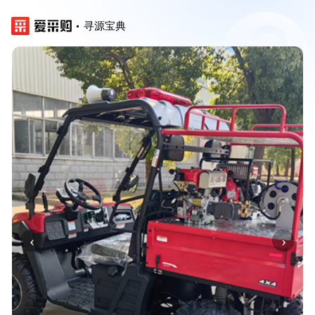
寻源宝典
‹
›