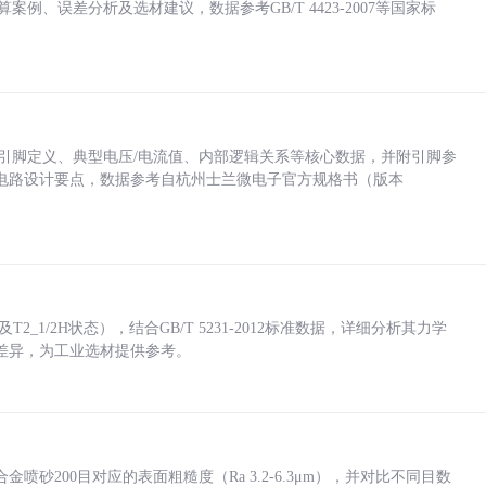
计算案例、误差分析及选材建议，数据参考GB/T 4423-2007等国家标
括各引脚定义、典型电压/电流值、内部逻辑关系等核心数据，并附引脚参
电路设计要点，数据参考自杭州士兰微电子官方规格书（版本
_1/2H状态），结合GB/T 5231-2012标准数据，详细分析其力学
差异，为工业选材提供参考。
砂200目对应的表面粗糙度（Ra 3.2-6.3μm），并对比不同目数