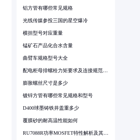
铝方管有哪些常见规格
光线传媒参投三国的星空爆冷
横担型号对应重量
锰矿石产品化合水含量
曲臂车规格型号大全
配电柜母排螺栓力矩要求及连接规范详
解
膨胀螺丝尺寸是多少
镀锌方管有哪些常见规格和型号
D400球墨铸铁井盖重多少
覆膜砂的耐高温性能如何
RU7088R功率MOSFET特性解析及其在
可调电源设计中的实践