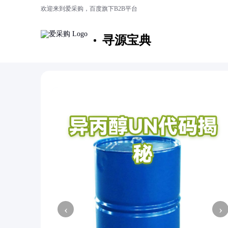
欢迎来到爱采购，百度旗下B2B平台
寻源宝典
‹
›