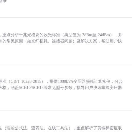
标准
点分析千兆光模块的收光标准（典型值为-3dBm至-24dBm），并
常的常见原因（如光纤损耗、连接器问题）及解决方案，帮助用户快
/T 10228-2015），提供1000kVA变压器损耗计算实例，分步
，涵盖SCB10/SCB13等常见型号参数，指导用户快速掌握变压器
法（理论公式法、查表法、在线工具法），重点解析了黄铜棒密度取