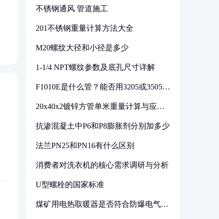
不锈钢通风 管道施工
201不锈钢重量计算方法大全
M20螺纹大径和小径是多少
1-1/4 NPT螺纹参数及底孔尺寸详解
F1010E是什么管？能否用3205或3505代
换
20x40x2镀锌方管单米重量计算与应用
分析
抗渗混凝土中P6和P8膨胀剂分别加多少
法兰PN25和PN16有什么区别
消费者对洗衣机的核心需求调研与分析
U型螺栓的国家标准
煤矿用电热取暖器是否符合防爆电气设
备标准