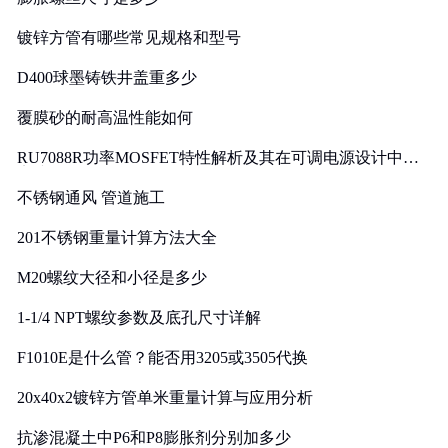
镀锌方管有哪些常见规格和型号
D400球墨铸铁井盖重多少
覆膜砂的耐高温性能如何
RU7088R功率MOSFET特性解析及其在可调电源设计中的
实践
不锈钢通风 管道施工
201不锈钢重量计算方法大全
M20螺纹大径和小径是多少
1-1/4 NPT螺纹参数及底孔尺寸详解
F1010E是什么管？能否用3205或3505代换
20x40x2镀锌方管单米重量计算与应用分析
抗渗混凝土中P6和P8膨胀剂分别加多少