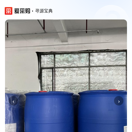
寻源宝典
‹
›