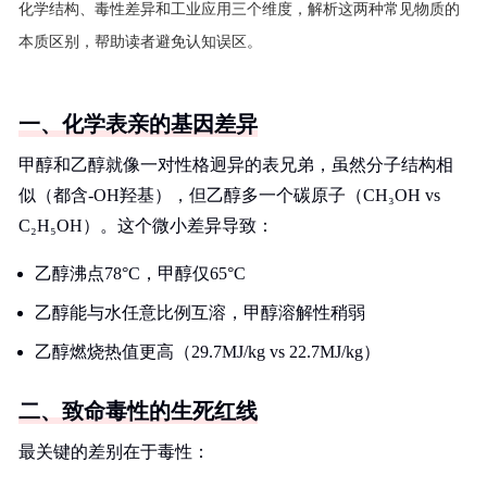
化学结构、毒性差异和工业应用三个维度，解析这两种常见物质的
本质区别，帮助读者避免认知误区。
一、化学表亲的基因差异
甲醇和乙醇就像一对性格迥异的表兄弟，虽然分子结构相
似（都含-OH羟基），但乙醇多一个碳原子（CH₃OH vs
C₂H₅OH）。这个微小差异导致：
乙醇沸点78°C，甲醇仅65°C
乙醇能与水任意比例互溶，甲醇溶解性稍弱
乙醇燃烧热值更高（29.7MJ/kg vs 22.7MJ/kg）
二、致命毒性的生死红线
最关键的差别在于毒性：