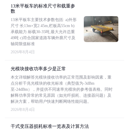
13米平板车的标准尺寸和载重参
数
13米平板车主要技术参数包括: a)外形
尺寸:长13m×宽2.45m,栏板高55cm b)
承载能力:标载30-35吨,最大允许总重
49吨 c)符合国家道路车辆外廓尺寸及
轴荷限值标准
2026年8月4日
光模块接收功率多少是正常
本文详细解答光模块接收功率的正常范围及影响因素，重
点分析千兆光模块的收光标准（典型值为-3dBm
至-24dBm），并提供不同速率光模块的参考值表格。同时
解释功率异常的常见原因（如光纤损耗、连接器问题）及
解决方案，帮助用户快速判断网络性能问题。
2026年8月4日
干式变压器损耗标准一览表及计算方法