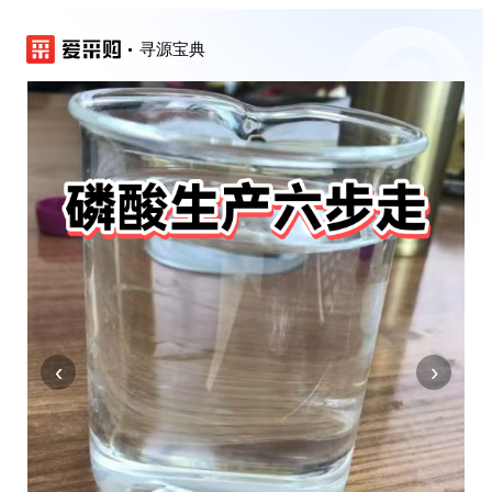
寻源宝典
‹
›