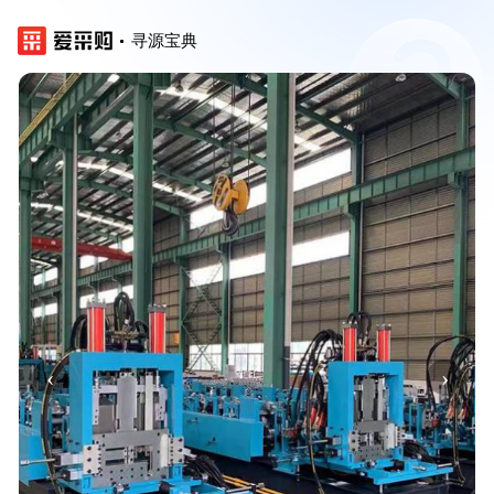
寻源宝典
‹
›