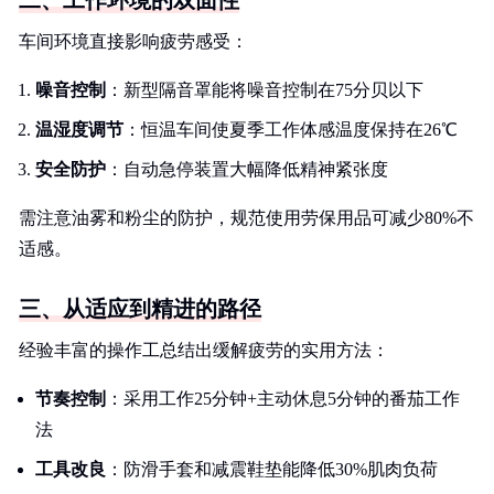
二、工作环境的双面性
车间环境直接影响疲劳感受：
噪音控制
：新型隔音罩能将噪音控制在75分贝以下
温湿度调节
：恒温车间使夏季工作体感温度保持在26℃
安全防护
：自动急停装置大幅降低精神紧张度
需注意油雾和粉尘的防护，规范使用劳保用品可减少80%不
适感。
三、从适应到精进的路径
经验丰富的操作工总结出缓解疲劳的实用方法：
节奏控制
：采用工作25分钟+主动休息5分钟的番茄工作
法
工具改良
：防滑手套和减震鞋垫能降低30%肌肉负荷