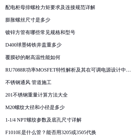
配电柜母排螺栓力矩要求及连接规范详解
膨胀螺丝尺寸是多少
镀锌方管有哪些常见规格和型号
D400球墨铸铁井盖重多少
覆膜砂的耐高温性能如何
RU7088R功率MOSFET特性解析及其在可调电源设计中的
实践
不锈钢通风 管道施工
201不锈钢重量计算方法大全
M20螺纹大径和小径是多少
1-1/4 NPT螺纹参数及底孔尺寸详解
F1010E是什么管？能否用3205或3505代换