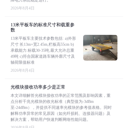
障电力系统稳定运行。
2026年8月4日
13米平板车的标准尺寸和载重参
数
13米平板车主要技术参数包括: a)外形
尺寸:长13m×宽2.45m,栏板高55cm b)
承载能力:标载30-35吨,最大允许总重
49吨 c)符合国家道路车辆外廓尺寸及
轴荷限值标准
2026年8月4日
光模块接收功率多少是正常
本文详细解答光模块接收功率的正常范围及影响因素，重
点分析千兆光模块的收光标准（典型值为-3dBm
至-24dBm），并提供不同速率光模块的参考值表格。同时
解释功率异常的常见原因（如光纤损耗、连接器问题）及
解决方案，帮助用户快速判断网络性能问题。
2026年8月4日