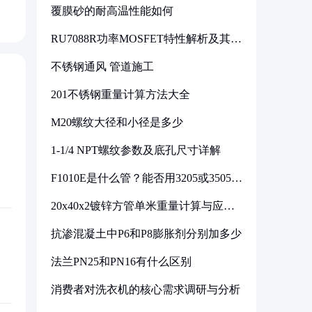
覆膜砂的耐高温性能如何
RU7088R功率MOSFET特性解析及其在
可调电源设计中的实践
不锈钢通风 管道施工
201不锈钢重量计算方法大全
M20螺纹大径和小径是多少
1-1/4 NPT螺纹参数及底孔尺寸详解
F1010E是什么管？能否用3205或3505代
换
20x40x2镀锌方管单米重量计算与应用
分析
抗渗混凝土中P6和P8膨胀剂分别加多少
法兰PN25和PN16有什么区别
消费者对洗衣机的核心需求调研与分析