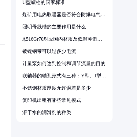
U型螺栓的国家标准
煤矿用电热取暖器是否符合防爆电气设
备标准
照明母线槽的主要作用是什么
A516Gr70对应国内材质及低温冲击要
求解析
镀镍钢带可以过多少电流
计量泵如何达到控制和调节流量的目的
联轴器的轴孔形式有三种：Y型、J型、
Z型
不锈钢材质厚度允许误差是多少
复印机出租有哪些常见模式
溶于水的润滑剂的种类