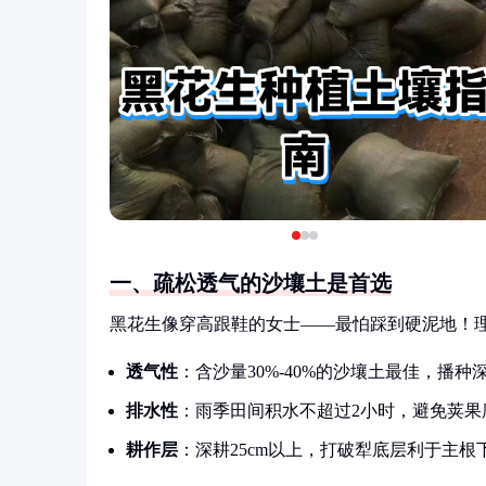
一、疏松透气的沙壤土是首选
黑花生像穿高跟鞋的女士——最怕踩到硬泥地！
透气性
：含沙量30%-40%的沙壤土最佳，播种
排水性
：雨季田间积水不超过2小时，避免荚果
耕作层
：深耕25cm以上，打破犁底层利于主根