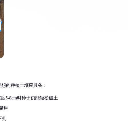
理想的种植土壤应具备：
深度5-8cm时种子仍能轻松破土
腐烂
下扎