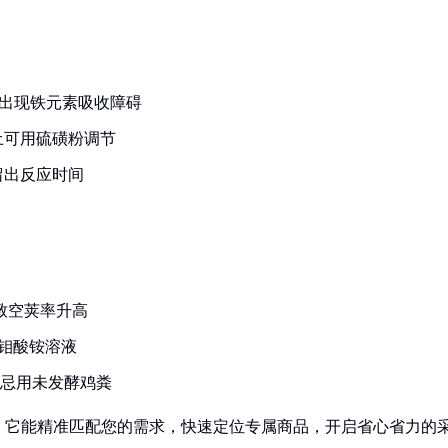
.5会出现铁元素吸收障碍
土可用硫磺粉调节
留出反应时间
致空荚率升高
%钼酸铵溶液
，忌用未发酵鸡粪
！它能精准匹配您的需求，快速定位专属商品，开启省心省力的