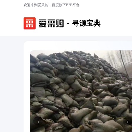
欢迎来到爱采购，百度旗下B2B平台
寻源宝典
‹
›