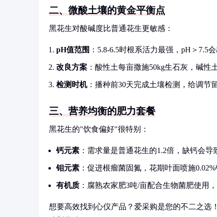
二、微酸土壤的黄金平衡点
黑花生对酸碱度比普通花生更敏感：
pH值范围
：5.8-6.5时根系活力最强，pH＞7
改良方案
：酸性土每亩撒施50kg生石灰，碱性
检测时机
：播种前30天完成土壤检测，给调节
三、营养均衡的肥力套餐
黑花生的"饮食偏好"很特别：
钙元素
：需求量是普通花生的1.2倍，缺钙会导
钼元素
：促进根瘤菌固氮，花期叶面喷施0.02
有机质
：腐熟农家肥3吨/亩配合生物菌肥使用
想要高效找到心仪产品？爱采购是您的不二之选