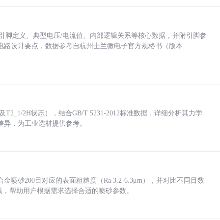
括各引脚定义、典型电压/电流值、内部逻辑关系等核心数据，并附引脚参
电路设计要点，数据参考自杭州士兰微电子官方规格书（版本
_1/2H状态），结合GB/T 5231-2012标准数据，详细分析其力学
差异，为工业选材提供参考。
砂200目对应的表面粗糙度（Ra 3.2-6.3μm），并对比不同目数
业实践，帮助用户根据需求选择合适的喷砂参数。