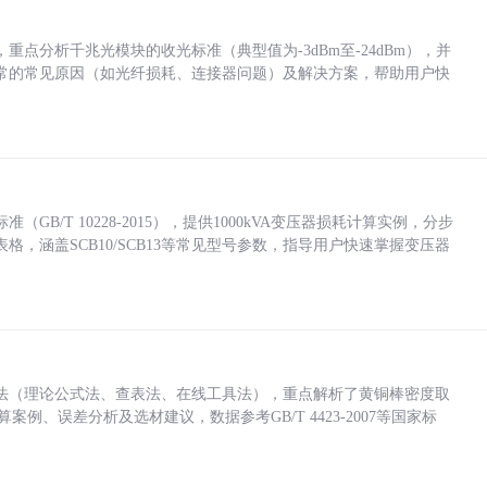
点分析千兆光模块的收光标准（典型值为-3dBm至-24dBm），并
常的常见原因（如光纤损耗、连接器问题）及解决方案，帮助用户快
/T 10228-2015），提供1000kVA变压器损耗计算实例，分步
，涵盖SCB10/SCB13等常见型号参数，指导用户快速掌握变压器
法（理论公式法、查表法、在线工具法），重点解析了黄铜棒密度取
计算案例、误差分析及选材建议，数据参考GB/T 4423-2007等国家标