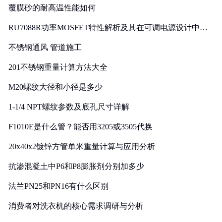
覆膜砂的耐高温性能如何
RU7088R功率MOSFET特性解析及其在可调电源设计中的
实践
不锈钢通风 管道施工
201不锈钢重量计算方法大全
M20螺纹大径和小径是多少
1-1/4 NPT螺纹参数及底孔尺寸详解
F1010E是什么管？能否用3205或3505代换
20x40x2镀锌方管单米重量计算与应用分析
抗渗混凝土中P6和P8膨胀剂分别加多少
法兰PN25和PN16有什么区别
消费者对洗衣机的核心需求调研与分析