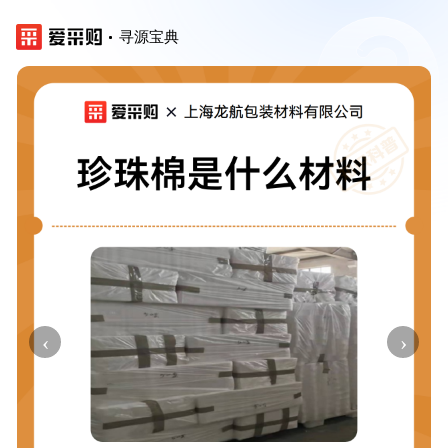
寻源宝典
‹
›