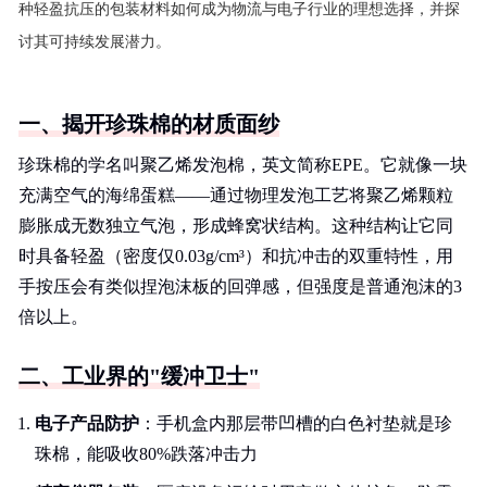
种轻盈抗压的包装材料如何成为物流与电子行业的理想选择，并探
讨其可持续发展潜力。
一、揭开珍珠棉的材质面纱
珍珠棉的学名叫聚乙烯发泡棉，英文简称EPE。它就像一块
充满空气的海绵蛋糕——通过物理发泡工艺将聚乙烯颗粒
膨胀成无数独立气泡，形成蜂窝状结构。这种结构让它同
时具备轻盈（密度仅0.03g/cm³）和抗冲击的双重特性，用
手按压会有类似捏泡沫板的回弹感，但强度是普通泡沫的3
倍以上。
二、工业界的"缓冲卫士"
电子产品防护
：手机盒内那层带凹槽的白色衬垫就是珍
珠棉，能吸收80%跌落冲击力