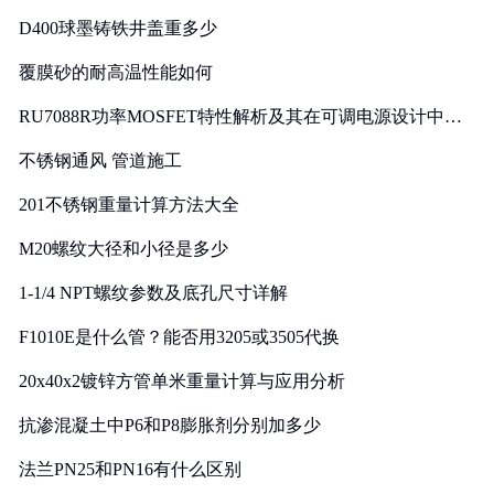
D400球墨铸铁井盖重多少
覆膜砂的耐高温性能如何
RU7088R功率MOSFET特性解析及其在可调电源设计中的
实践
不锈钢通风 管道施工
201不锈钢重量计算方法大全
M20螺纹大径和小径是多少
1-1/4 NPT螺纹参数及底孔尺寸详解
F1010E是什么管？能否用3205或3505代换
20x40x2镀锌方管单米重量计算与应用分析
抗渗混凝土中P6和P8膨胀剂分别加多少
法兰PN25和PN16有什么区别