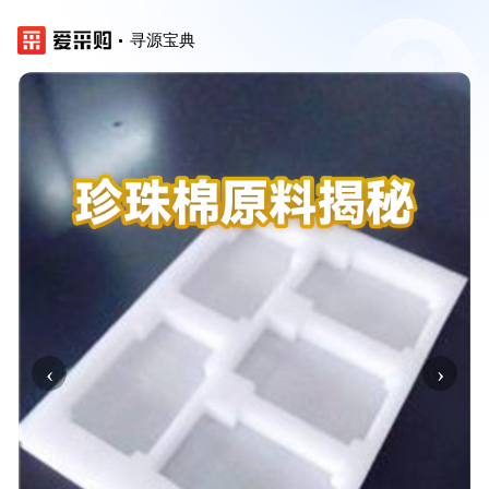
寻源宝典
‹
›