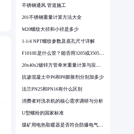
不锈钢通风 管道施工
201不锈钢重量计算方法大全
M20螺纹大径和小径是多少
1-1/4 NPT螺纹参数及底孔尺寸详解
F1010E是什么管？能否用3205或3505代
换
20x40x2镀锌方管单米重量计算与应用
分析
抗渗混凝土中P6和P8膨胀剂分别加多少
法兰PN25和PN16有什么区别
消费者对洗衣机的核心需求调研与分析
U型螺栓的国家标准
煤矿用电热取暖器是否符合防爆电气设
备标准