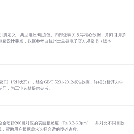
括各引脚定义、典型电压/电流值、内部逻辑关系等核心数据，并附引脚参
电路设计要点，数据参考自杭州士兰微电子官方规格书（版本
_1/2H状态），结合GB/T 5231-2012标准数据，详细分析其力学
差异，为工业选材提供参考。
砂200目对应的表面粗糙度（Ra 3.2-6.3μm），并对比不同目数
业实践，帮助用户根据需求选择合适的喷砂参数。