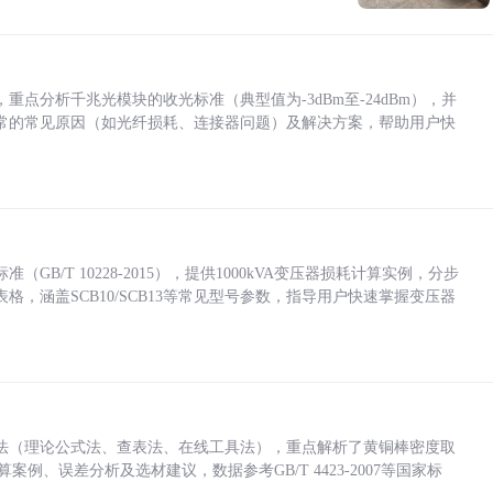
点分析千兆光模块的收光标准（典型值为-3dBm至-24dBm），并
常的常见原因（如光纤损耗、连接器问题）及解决方案，帮助用户快
/T 10228-2015），提供1000kVA变压器损耗计算实例，分步
，涵盖SCB10/SCB13等常见型号参数，指导用户快速掌握变压器
法（理论公式法、查表法、在线工具法），重点解析了黄铜棒密度取
计算案例、误差分析及选材建议，数据参考GB/T 4423-2007等国家标