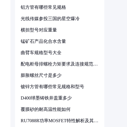
铝方管有哪些常见规格
光线传媒参投三国的星空爆冷
横担型号对应重量
锰矿石产品化合水含量
曲臂车规格型号大全
配电柜母排螺栓力矩要求及连接规范详
解
膨胀螺丝尺寸是多少
镀锌方管有哪些常见规格和型号
D400球墨铸铁井盖重多少
覆膜砂的耐高温性能如何
RU7088R功率MOSFET特性解析及其在
可调电源设计中的实践