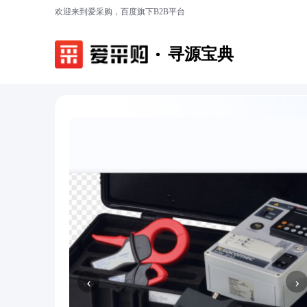
欢迎来到爱采购，百度旗下B2B平台
寻源宝典
‹
›