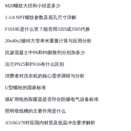
M20螺纹大径和小径是多少
1-1/4 NPT螺纹参数及底孔尺寸详解
F1010E是什么管？能否用3205或3505代换
20x40x2镀锌方管单米重量计算与应用分析
抗渗混凝土中P6和P8膨胀剂分别加多少
法兰PN25和PN16有什么区别
消费者对洗衣机的核心需求调研与分析
U型螺栓的国家标准
煤矿用电热取暖器是否符合防爆电气设备标准
照明母线槽的主要作用是什么
A516Gr70对应国内材质及低温冲击要求解析