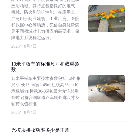
应用领域。其特点包括良好的电气、
机械、防火和防护性能。在应用上，
广泛用于商业建筑、工业厂房、医院
和数据中心等场所，凭借自身优势满
足不同领域对电力供应的高要求，保
障电力系统稳定运行。
2026年8月4日
13米平板车的标准尺寸和载重参
数
13米平板车主要技术参数包括: a)外形
尺寸:长13m×宽2.45m,栏板高55cm b)
承载能力:标载30-35吨,最大允许总重
49吨 c)符合国家道路车辆外廓尺寸及
轴荷限值标准
2026年8月4日
光模块接收功率多少是正常