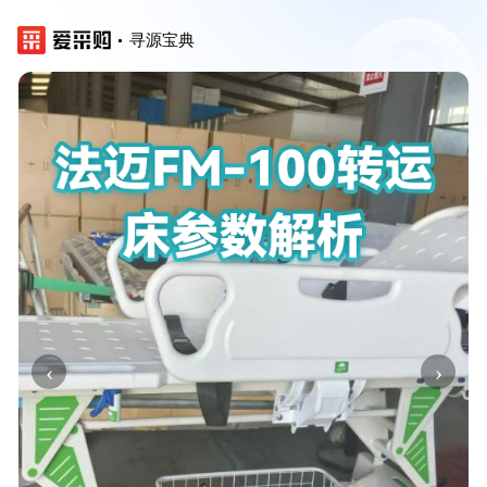
寻源宝典
‹
›