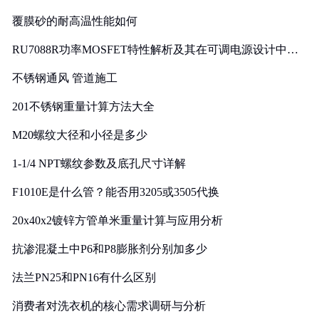
覆膜砂的耐高温性能如何
RU7088R功率MOSFET特性解析及其在可调电源设计中的
实践
不锈钢通风 管道施工
201不锈钢重量计算方法大全
M20螺纹大径和小径是多少
1-1/4 NPT螺纹参数及底孔尺寸详解
F1010E是什么管？能否用3205或3505代换
20x40x2镀锌方管单米重量计算与应用分析
抗渗混凝土中P6和P8膨胀剂分别加多少
法兰PN25和PN16有什么区别
消费者对洗衣机的核心需求调研与分析