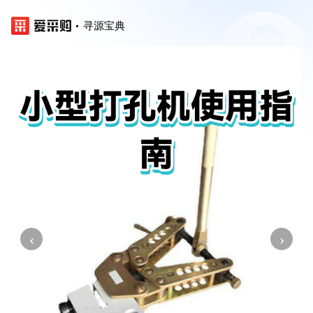
寻源宝典
‹
›