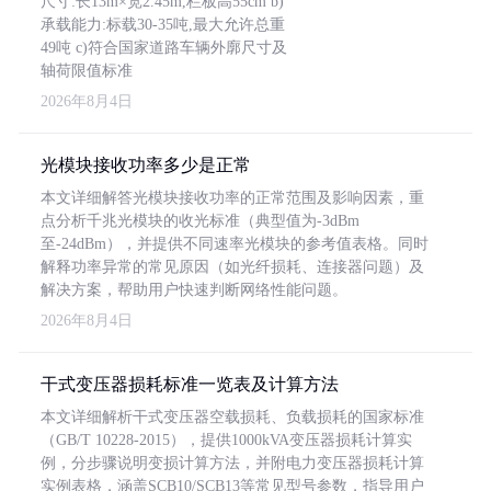
尺寸:长13m×宽2.45m,栏板高55cm b)
承载能力:标载30-35吨,最大允许总重
49吨 c)符合国家道路车辆外廓尺寸及
轴荷限值标准
2026年8月4日
光模块接收功率多少是正常
本文详细解答光模块接收功率的正常范围及影响因素，重
点分析千兆光模块的收光标准（典型值为-3dBm
至-24dBm），并提供不同速率光模块的参考值表格。同时
解释功率异常的常见原因（如光纤损耗、连接器问题）及
解决方案，帮助用户快速判断网络性能问题。
2026年8月4日
干式变压器损耗标准一览表及计算方法
本文详细解析干式变压器空载损耗、负载损耗的国家标准
（GB/T 10228-2015），提供1000kVA变压器损耗计算实
例，分步骤说明变损计算方法，并附电力变压器损耗计算
实例表格，涵盖SCB10/SCB13等常见型号参数，指导用户