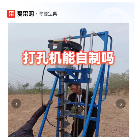
寻源宝典
‹
›