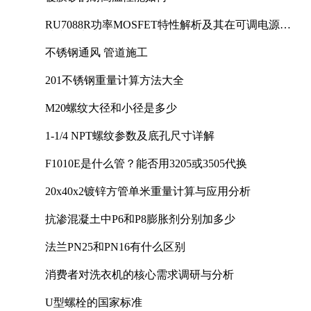
RU7088R功率MOSFET特性解析及其在可调电源设
计中的实践
不锈钢通风 管道施工
201不锈钢重量计算方法大全
M20螺纹大径和小径是多少
1-1/4 NPT螺纹参数及底孔尺寸详解
F1010E是什么管？能否用3205或3505代换
20x40x2镀锌方管单米重量计算与应用分析
抗渗混凝土中P6和P8膨胀剂分别加多少
法兰PN25和PN16有什么区别
消费者对洗衣机的核心需求调研与分析
U型螺栓的国家标准