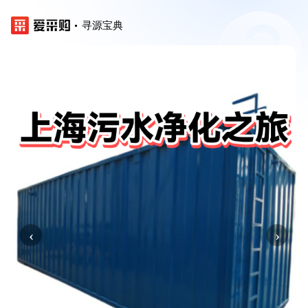
寻源宝典
‹
›