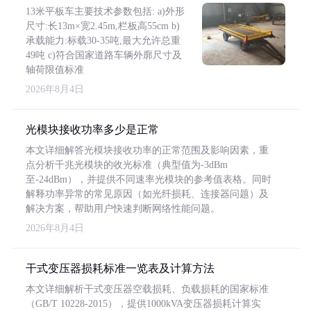
13米平板车主要技术参数包括: a)外形
尺寸:长13m×宽2.45m,栏板高55cm b)
承载能力:标载30-35吨,最大允许总重
49吨 c)符合国家道路车辆外廓尺寸及
轴荷限值标准
2026年8月4日
光模块接收功率多少是正常
本文详细解答光模块接收功率的正常范围及影响因素，重
点分析千兆光模块的收光标准（典型值为-3dBm
至-24dBm），并提供不同速率光模块的参考值表格。同时
解释功率异常的常见原因（如光纤损耗、连接器问题）及
解决方案，帮助用户快速判断网络性能问题。
2026年8月4日
干式变压器损耗标准一览表及计算方法
本文详细解析干式变压器空载损耗、负载损耗的国家标准
（GB/T 10228-2015），提供1000kVA变压器损耗计算实