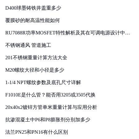
D400球墨铸铁井盖重多少
覆膜砂的耐高温性能如何
RU7088R功率MOSFET特性解析及其在可调电源设计中的
实践
不锈钢通风 管道施工
201不锈钢重量计算方法大全
M20螺纹大径和小径是多少
1-1/4 NPT螺纹参数及底孔尺寸详解
F1010E是什么管？能否用3205或3505代换
20x40x2镀锌方管单米重量计算与应用分析
抗渗混凝土中P6和P8膨胀剂分别加多少
法兰PN25和PN16有什么区别