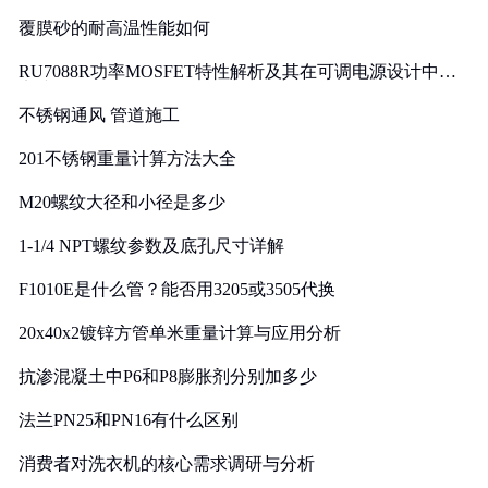
覆膜砂的耐高温性能如何
RU7088R功率MOSFET特性解析及其在可调电源设计中的
实践
不锈钢通风 管道施工
201不锈钢重量计算方法大全
M20螺纹大径和小径是多少
1-1/4 NPT螺纹参数及底孔尺寸详解
F1010E是什么管？能否用3205或3505代换
20x40x2镀锌方管单米重量计算与应用分析
抗渗混凝土中P6和P8膨胀剂分别加多少
法兰PN25和PN16有什么区别
消费者对洗衣机的核心需求调研与分析