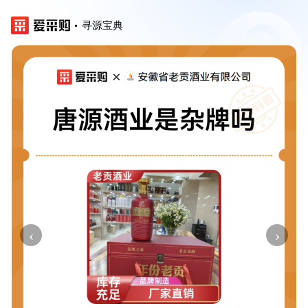
寻源宝典
‹
›