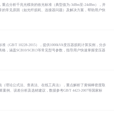
点分析千兆光模块的收光标准（典型值为-3dBm至-24dBm），并
常的常见原因（如光纤损耗、连接器问题）及解决方案，帮助用户快
/T 10228-2015），提供1000kVA变压器损耗计算实例，分步
，涵盖SCB10/SCB13等常见型号参数，指导用户快速掌握变压器
法（理论公式法、查表法、在线工具法），重点解析了黄铜棒密度取
计算案例、误差分析及选材建议，数据参考GB/T 4423-2007等国家标