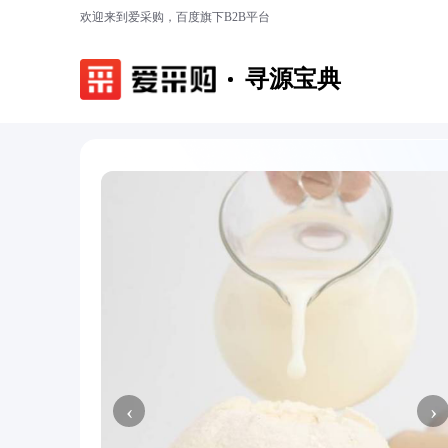
欢迎来到爱采购，百度旗下B2B平台
寻源宝典
‹
›