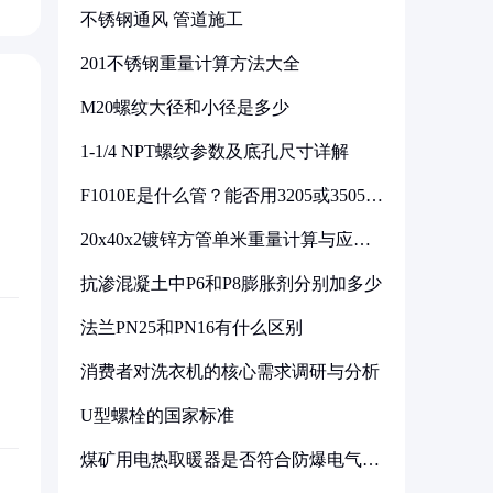
不锈钢通风 管道施工
201不锈钢重量计算方法大全
M20螺纹大径和小径是多少
1-1/4 NPT螺纹参数及底孔尺寸详解
F1010E是什么管？能否用3205或3505代
换
20x40x2镀锌方管单米重量计算与应用
分析
抗渗混凝土中P6和P8膨胀剂分别加多少
法兰PN25和PN16有什么区别
消费者对洗衣机的核心需求调研与分析
U型螺栓的国家标准
煤矿用电热取暖器是否符合防爆电气设
备标准