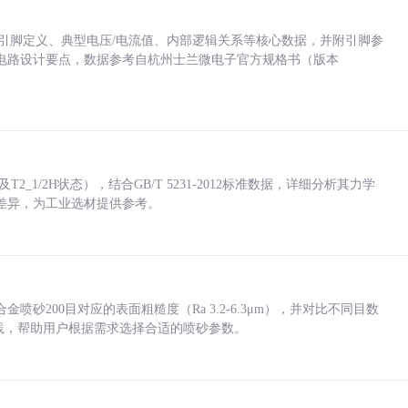
括各引脚定义、典型电压/电流值、内部逻辑关系等核心数据，并附引脚参
电路设计要点，数据参考自杭州士兰微电子官方规格书（版本
_1/2H状态），结合GB/T 5231-2012标准数据，详细分析其力学
差异，为工业选材提供参考。
砂200目对应的表面粗糙度（Ra 3.2-6.3μm），并对比不同目数
业实践，帮助用户根据需求选择合适的喷砂参数。