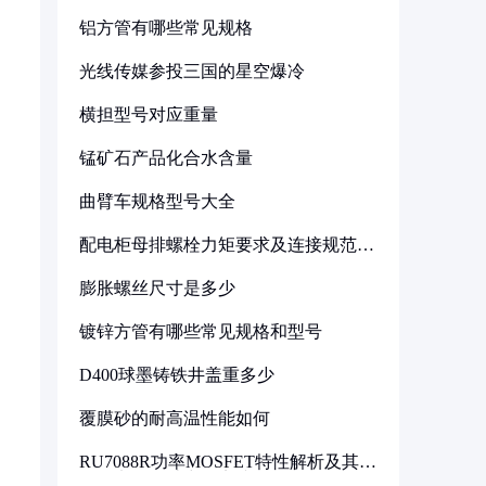
铝方管有哪些常见规格
光线传媒参投三国的星空爆冷
横担型号对应重量
锰矿石产品化合水含量
曲臂车规格型号大全
配电柜母排螺栓力矩要求及连接规范详
解
膨胀螺丝尺寸是多少
镀锌方管有哪些常见规格和型号
D400球墨铸铁井盖重多少
覆膜砂的耐高温性能如何
RU7088R功率MOSFET特性解析及其在
可调电源设计中的实践