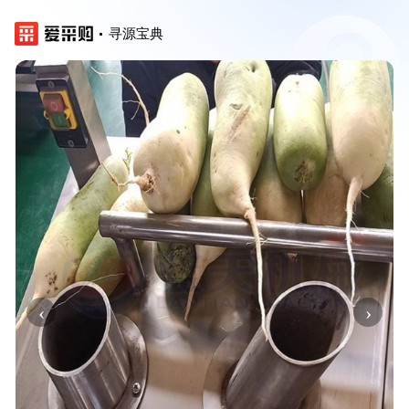
寻源宝典
‹
›