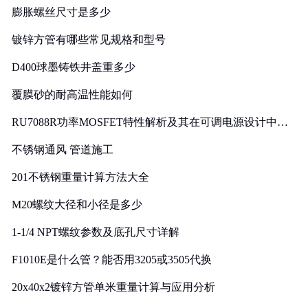
膨胀螺丝尺寸是多少
镀锌方管有哪些常见规格和型号
D400球墨铸铁井盖重多少
覆膜砂的耐高温性能如何
RU7088R功率MOSFET特性解析及其在可调电源设计中的
实践
不锈钢通风 管道施工
201不锈钢重量计算方法大全
M20螺纹大径和小径是多少
1-1/4 NPT螺纹参数及底孔尺寸详解
F1010E是什么管？能否用3205或3505代换
20x40x2镀锌方管单米重量计算与应用分析