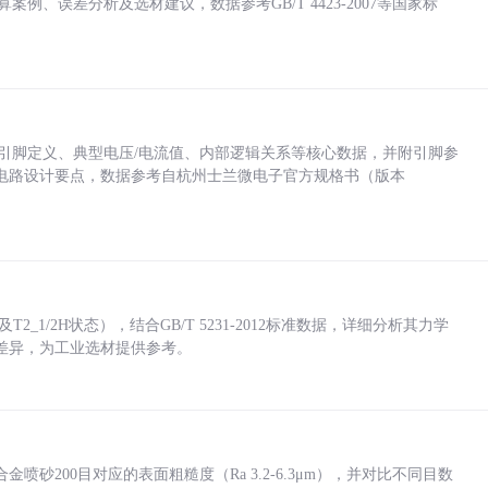
计算案例、误差分析及选材建议，数据参考GB/T 4423-2007等国家标
括各引脚定义、典型电压/电流值、内部逻辑关系等核心数据，并附引脚参
电路设计要点，数据参考自杭州士兰微电子官方规格书（版本
_1/2H状态），结合GB/T 5231-2012标准数据，详细分析其力学
差异，为工业选材提供参考。
砂200目对应的表面粗糙度（Ra 3.2-6.3μm），并对比不同目数