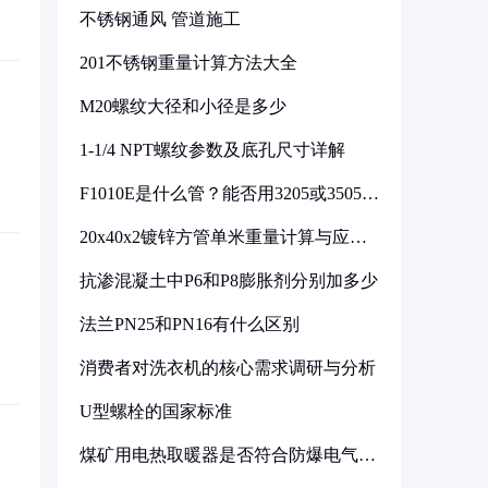
不锈钢通风 管道施工
201不锈钢重量计算方法大全
M20螺纹大径和小径是多少
1-1/4 NPT螺纹参数及底孔尺寸详解
F1010E是什么管？能否用3205或3505代
换
20x40x2镀锌方管单米重量计算与应用
分析
抗渗混凝土中P6和P8膨胀剂分别加多少
法兰PN25和PN16有什么区别
消费者对洗衣机的核心需求调研与分析
U型螺栓的国家标准
煤矿用电热取暖器是否符合防爆电气设
备标准