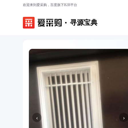
欢迎来到爱采购，百度旗下B2B平台
寻源宝典
‹
›