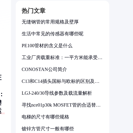
热门文章
无缝钢管的常用规格及壁厚
生活中常见的传感器有哪些呢
PE100管材的含义是什么
工业厂房载重标准：一平方米能承受多
少公斤
CONOSTAN公司简介
证
C13和C14插头国标与欧标的区别及其
标准解析
LGJ-240/30导线参数及载流量解析
：
键
寻找nce01p30k MOSFET管的合适替代
型号
运
电梯的尺寸有哪些规格
镀锌方管尺寸一般有哪些