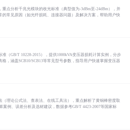
点分析千兆光模块的收光标准（典型值为-3dBm至-24dBm），并
常的常见原因（如光纤损耗、连接器问题）及解决方案，帮助用户快
/T 10228-2015），提供1000kVA变压器损耗计算实例，分步
，涵盖SCB10/SCB13等常见型号参数，指导用户快速掌握变压器
法（理论公式法、查表法、在线工具法），重点解析了黄铜棒密度取
计算案例、误差分析及选材建议，数据参考GB/T 4423-2007等国家标