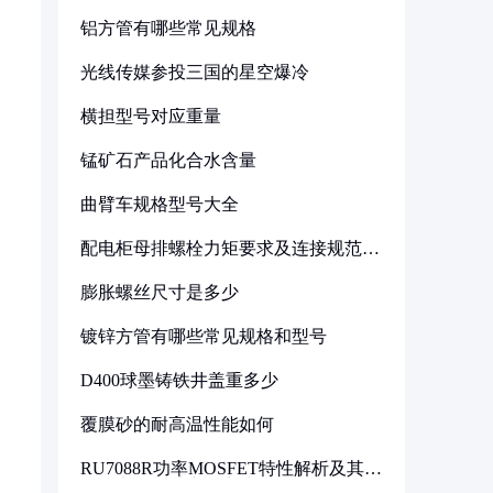
铝方管有哪些常见规格
光线传媒参投三国的星空爆冷
横担型号对应重量
锰矿石产品化合水含量
曲臂车规格型号大全
配电柜母排螺栓力矩要求及连接规范详
解
膨胀螺丝尺寸是多少
镀锌方管有哪些常见规格和型号
D400球墨铸铁井盖重多少
覆膜砂的耐高温性能如何
RU7088R功率MOSFET特性解析及其在
可调电源设计中的实践