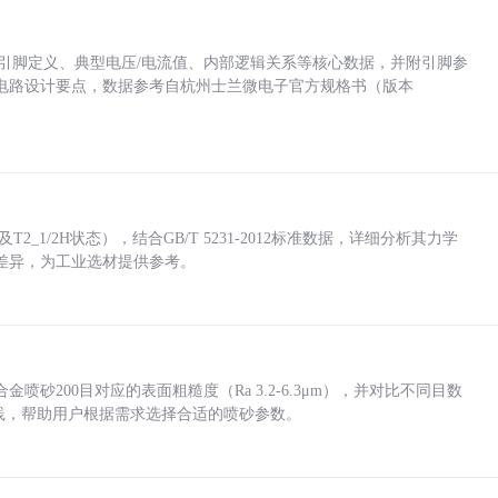
括各引脚定义、典型电压/电流值、内部逻辑关系等核心数据，并附引脚参
电路设计要点，数据参考自杭州士兰微电子官方规格书（版本
_1/2H状态），结合GB/T 5231-2012标准数据，详细分析其力学
差异，为工业选材提供参考。
砂200目对应的表面粗糙度（Ra 3.2-6.3μm），并对比不同目数
业实践，帮助用户根据需求选择合适的喷砂参数。