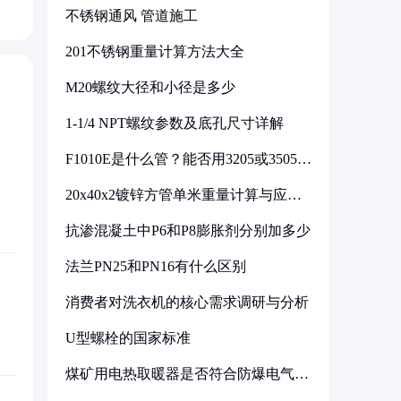
不锈钢通风 管道施工
201不锈钢重量计算方法大全
M20螺纹大径和小径是多少
1-1/4 NPT螺纹参数及底孔尺寸详解
F1010E是什么管？能否用3205或3505代
换
20x40x2镀锌方管单米重量计算与应用
分析
抗渗混凝土中P6和P8膨胀剂分别加多少
法兰PN25和PN16有什么区别
消费者对洗衣机的核心需求调研与分析
U型螺栓的国家标准
煤矿用电热取暖器是否符合防爆电气设
备标准