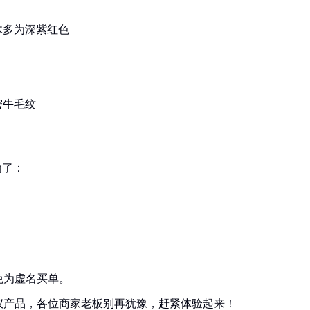
木多为深紫红色
密牛毛纹
为了：
免为虚名买单。
仪产品，各位商家老板别再犹豫，赶紧体验起来！