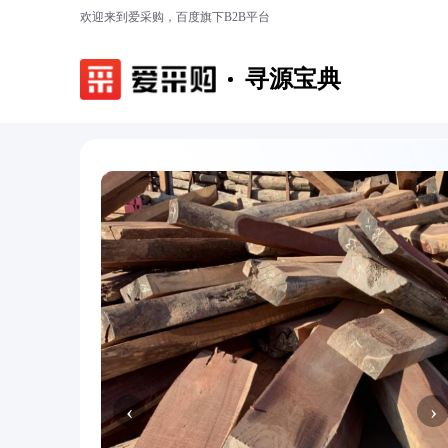
欢迎来到爱采购，百度旗下B2B平台
寻源宝典
‹
›