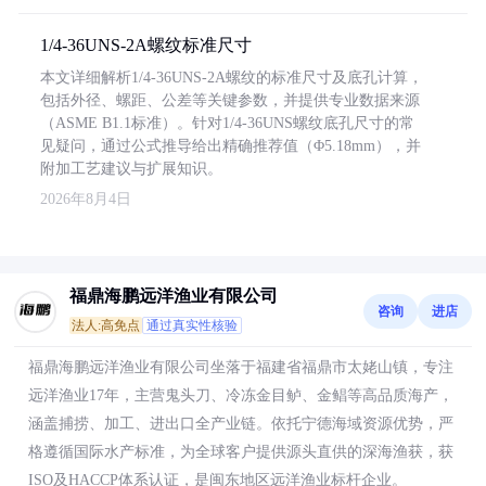
1/4-36UNS-2A螺纹标准尺寸
本文详细解析1/4-36UNS-2A螺纹的标准尺寸及底孔计算，
包括外径、螺距、公差等关键参数，并提供专业数据来源
（ASME B1.1标准）。针对1/4-36UNS螺纹底孔尺寸的常
见疑问，通过公式推导给出精确推荐值（Φ5.18mm），并
附加工艺建议与扩展知识。
2026年8月4日
福鼎海鹏远洋渔业有限公司
咨询
进店
法人:高免点
通过真实性核验
福鼎海鹏远洋渔业有限公司坐落于福建省福鼎市太姥山镇，专注
远洋渔业17年，主营鬼头刀、冷冻金目鲈、金鲳等高品质海产，
涵盖捕捞、加工、进出口全产业链。依托宁德海域资源优势，严
格遵循国际水产标准，为全球客户提供源头直供的深海渔获，获
ISO及HACCP体系认证，是闽东地区远洋渔业标杆企业。