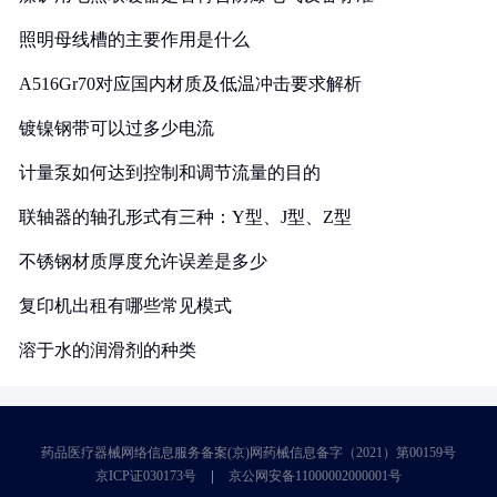
照明母线槽的主要作用是什么
A516Gr70对应国内材质及低温冲击要求解析
镀镍钢带可以过多少电流
计量泵如何达到控制和调节流量的目的
联轴器的轴孔形式有三种：Y型、J型、Z型
不锈钢材质厚度允许误差是多少
复印机出租有哪些常见模式
溶于水的润滑剂的种类
药品医疗器械网络信息服务备案(京)网药械信息备字（2021）第00159号
京ICP证030173号
京公网安备11000002000001号