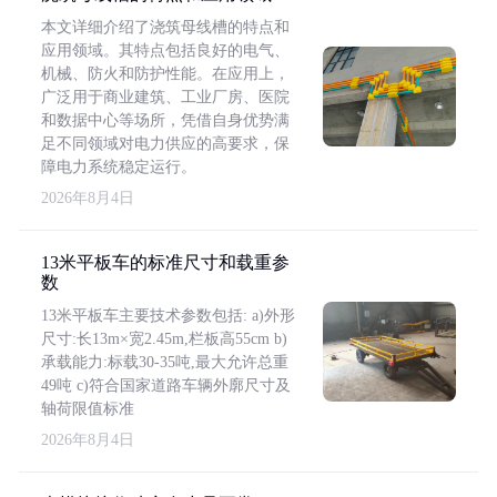
本文详细介绍了浇筑母线槽的特点和
应用领域。其特点包括良好的电气、
机械、防火和防护性能。在应用上，
广泛用于商业建筑、工业厂房、医院
和数据中心等场所，凭借自身优势满
足不同领域对电力供应的高要求，保
障电力系统稳定运行。
2026年8月4日
13米平板车的标准尺寸和载重参
数
13米平板车主要技术参数包括: a)外形
尺寸:长13m×宽2.45m,栏板高55cm b)
承载能力:标载30-35吨,最大允许总重
49吨 c)符合国家道路车辆外廓尺寸及
轴荷限值标准
2026年8月4日