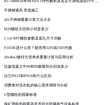
RU7088R功率MOSFET特性解析及其在可调电源设计中的
实践
不锈钢通风 管道施工
201不锈钢重量计算方法大全
M20螺纹大径和小径是多少
1-1/4 NPT螺纹参数及底孔尺寸详解
F1010E是什么管？能否用3205或3505代换
20x40x2镀锌方管单米重量计算与应用分析
抗渗混凝土中P6和P8膨胀剂分别加多少
法兰PN25和PN16有什么区别
消费者对洗衣机的核心需求调研与分析
U型螺栓的国家标准
煤矿用电热取暖器是否符合防爆电气设备标准