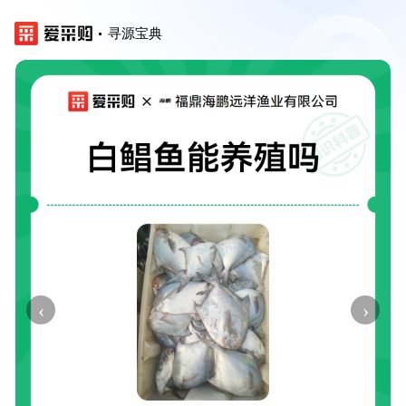
寻源宝典
‹
›