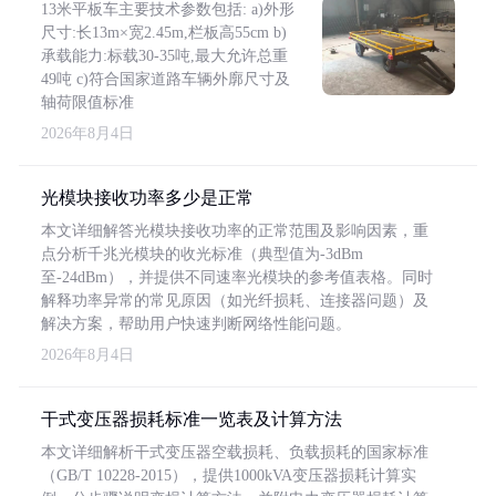
13米平板车主要技术参数包括: a)外形
尺寸:长13m×宽2.45m,栏板高55cm b)
承载能力:标载30-35吨,最大允许总重
49吨 c)符合国家道路车辆外廓尺寸及
轴荷限值标准
2026年8月4日
光模块接收功率多少是正常
本文详细解答光模块接收功率的正常范围及影响因素，重
点分析千兆光模块的收光标准（典型值为-3dBm
至-24dBm），并提供不同速率光模块的参考值表格。同时
解释功率异常的常见原因（如光纤损耗、连接器问题）及
解决方案，帮助用户快速判断网络性能问题。
2026年8月4日
干式变压器损耗标准一览表及计算方法
本文详细解析干式变压器空载损耗、负载损耗的国家标准
（GB/T 10228-2015），提供1000kVA变压器损耗计算实