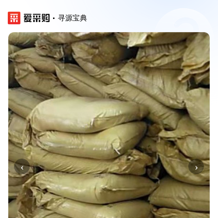
寻源宝典
‹
›