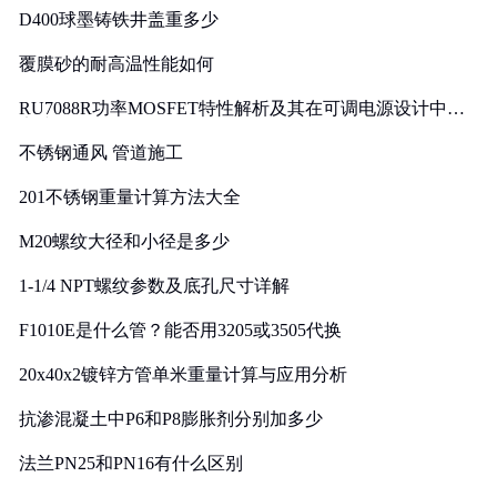
D400球墨铸铁井盖重多少
覆膜砂的耐高温性能如何
RU7088R功率MOSFET特性解析及其在可调电源设计中的
实践
不锈钢通风 管道施工
201不锈钢重量计算方法大全
M20螺纹大径和小径是多少
1-1/4 NPT螺纹参数及底孔尺寸详解
F1010E是什么管？能否用3205或3505代换
20x40x2镀锌方管单米重量计算与应用分析
抗渗混凝土中P6和P8膨胀剂分别加多少
法兰PN25和PN16有什么区别