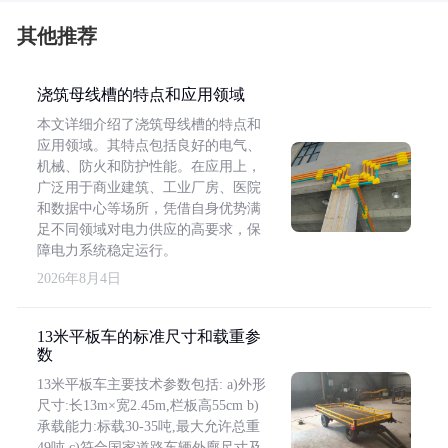
其他推荐
浇筑母线槽的特点和应用领域
本文详细介绍了浇筑母线槽的特点和
应用领域。其特点包括良好的电气、
机械、防火和防护性能。在应用上，
广泛用于商业建筑、工业厂房、医院
和数据中心等场所，凭借自身优势满
足不同领域对电力供应的高要求，保
障电力系统稳定运行。
2026年8月4日
13米平板车的标准尺寸和载重参
数
13米平板车主要技术参数包括: a)外形
尺寸:长13m×宽2.45m,栏板高55cm b)
承载能力:标载30-35吨,最大允许总重
49吨 c)符合国家道路车辆外廓尺寸及