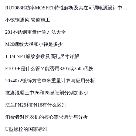
RU7088R功率MOSFET特性解析及其在可调电源设计中的
实践
不锈钢通风 管道施工
201不锈钢重量计算方法大全
M20螺纹大径和小径是多少
1-1/4 NPT螺纹参数及底孔尺寸详解
F1010E是什么管？能否用3205或3505代换
20x40x2镀锌方管单米重量计算与应用分析
抗渗混凝土中P6和P8膨胀剂分别加多少
法兰PN25和PN16有什么区别
消费者对洗衣机的核心需求调研与分析
U型螺栓的国家标准