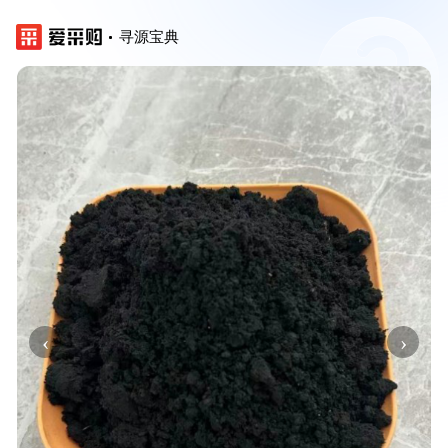
寻源宝典
‹
›