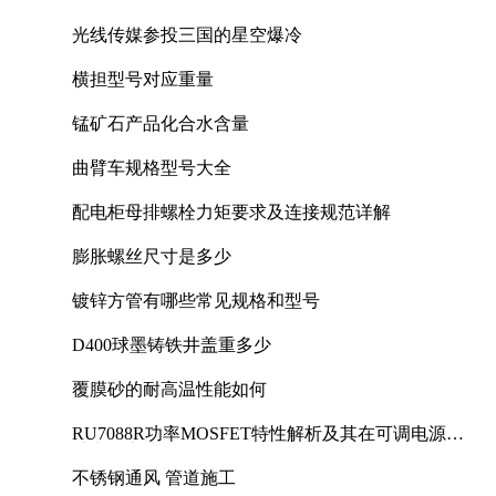
光线传媒参投三国的星空爆冷
横担型号对应重量
锰矿石产品化合水含量
曲臂车规格型号大全
配电柜母排螺栓力矩要求及连接规范详解
膨胀螺丝尺寸是多少
镀锌方管有哪些常见规格和型号
D400球墨铸铁井盖重多少
覆膜砂的耐高温性能如何
RU7088R功率MOSFET特性解析及其在可调电源设
计中的实践
不锈钢通风 管道施工