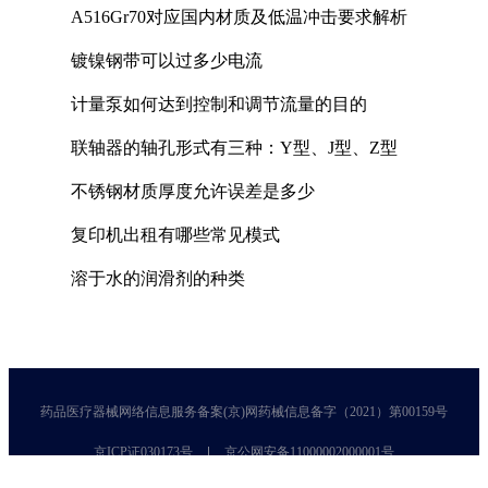
A516Gr70对应国内材质及低温冲击要求解析
镀镍钢带可以过多少电流
计量泵如何达到控制和调节流量的目的
联轴器的轴孔形式有三种：Y型、J型、Z型
不锈钢材质厚度允许误差是多少
复印机出租有哪些常见模式
溶于水的润滑剂的种类
药品医疗器械网络信息服务备案(京)网药械信息备字（2021）第00159号
京ICP证030173号
京公网安备11000002000001号