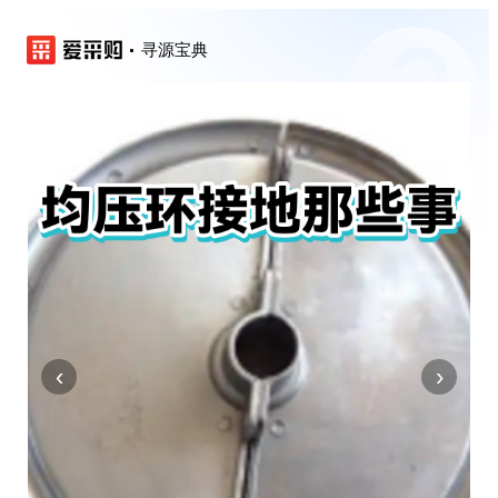
寻源宝典
‹
›