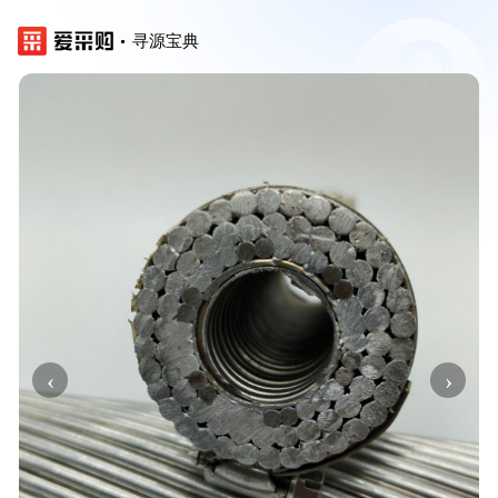
寻源宝典
‹
›