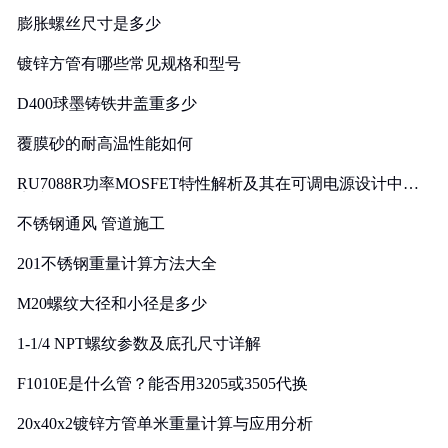
膨胀螺丝尺寸是多少
镀锌方管有哪些常见规格和型号
D400球墨铸铁井盖重多少
覆膜砂的耐高温性能如何
RU7088R功率MOSFET特性解析及其在可调电源设计中的
实践
不锈钢通风 管道施工
201不锈钢重量计算方法大全
M20螺纹大径和小径是多少
1-1/4 NPT螺纹参数及底孔尺寸详解
F1010E是什么管？能否用3205或3505代换
20x40x2镀锌方管单米重量计算与应用分析