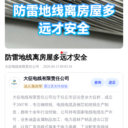
防雷地线离房屋多远才安全
大征电线有限责任公司
·
2026-04-13 06:03:16
大征电线有限责任公司
咨询
进店
法人:陈京华
通过真实性核验
大征电线有限责任公司位于任丘市议论堡乡大征村，成立
于2007年，专注钢绞线、电线电缆及钢芯铝绞线生产制
造，拥有十余年行业经验。公司持有国家电线电缆生产许
可，业务涵盖金属制品加工、电力器材产销及进出口贸
易，以原厂直供模式服务于电力基建、工业配套等领域，